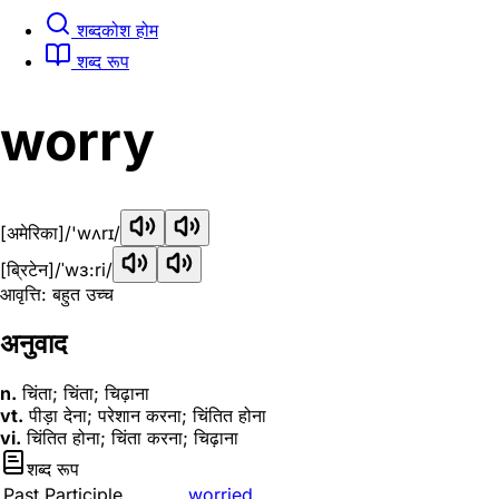
शब्दकोश होम
शब्द रूप
worry
[अमेरिका]
/'wʌrɪ/
[ब्रिटेन]
/ˈwɜ:ri/
आवृत्ति: बहुत उच्च
अनुवाद
n.
चिंता; चिंता; चिढ़ाना
vt.
पीड़ा देना; परेशान करना; चिंतित होना
vi.
चिंतित होना; चिंता करना; चिढ़ाना
शब्द रूप
Past Participle
worried