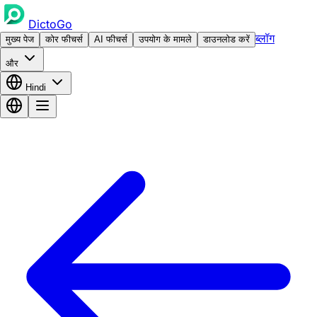
DictoGo
ब्लॉग
मुख्य पेज
कोर फीचर्स
AI फीचर्स
उपयोग के मामले
डाउनलोड करें
और
Hindi