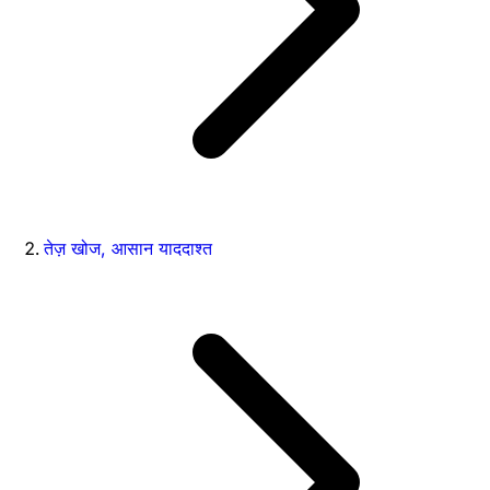
तेज़ खोज, आसान याददाश्त