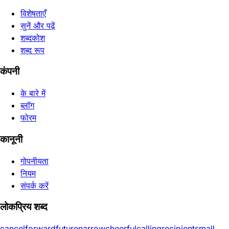
विशेषताएँ
सुनें और पढ़ें
शब्दकोश
शब्द रूप
कंपनी
के बारे में
ब्लॉग
फोरम
कानूनी
गोपनीयता
नियम
संपर्क करें
लोकप्रिय शब्द
cancel
forward
future
narrow
cheerful
calling
recipient
small