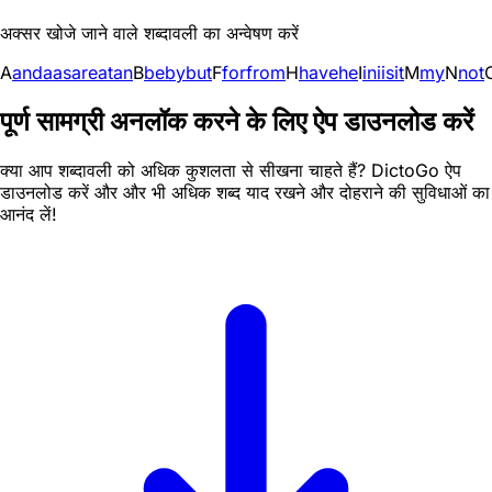
अक्सर खोजे जाने वाले शब्दावली का अन्वेषण करें
A
and
a
as
are
at
an
B
be
by
but
F
for
from
H
have
he
I
in
i
is
it
M
my
N
not
पूर्ण सामग्री अनलॉक करने के लिए ऐप डाउनलोड करें
क्या आप शब्दावली को अधिक कुशलता से सीखना चाहते हैं? DictoGo ऐप
डाउनलोड करें और और भी अधिक शब्द याद रखने और दोहराने की सुविधाओं का
आनंद लें!