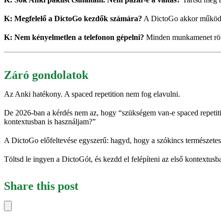
K: Megfelelő a DictoGo kezdők számára?
A DictoGo akkor működik
K: Nem kényelmetlen a telefonon gépelni?
Minden munkamenet rövid 
Záró gondolatok
Az Anki hatékony. A spaced repetition nem fog elavulni.
De 2026-ban a kérdés nem az, hogy “szükségem van-e spaced repetiti
kontextusban is használjam?”
A DictoGo előfeltevése egyszerű: hagyd, hogy a szókincs természetesen
Töltsd le ingyen a DictoGót, és kezdd el felépíteni az első kontext
Share this post