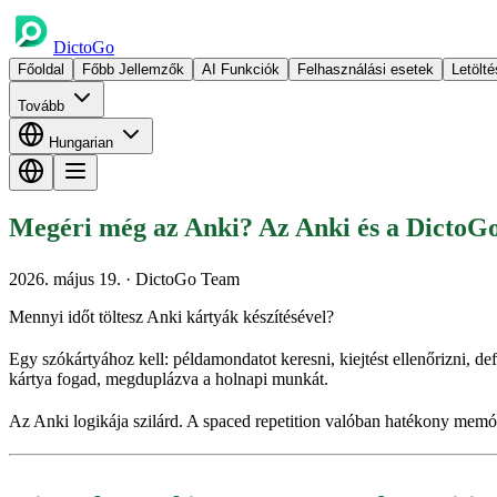
DictoGo
Főoldal
Főbb Jellemzők
AI Funkciók
Felhasználási esetek
Letölté
Tovább
Hungarian
Megéri még az Anki? Az Anki és a DictoGo
2026. május 19.
· DictoGo Team
Mennyi időt töltesz Anki kártyák készítésével?
Egy szókártyához kell: példamondatot keresni, kiejtést ellenőrizni, de
kártya fogad, megduplázva a holnapi munkát.
Az Anki logikája szilárd. A spaced repetition valóban hatékony memó