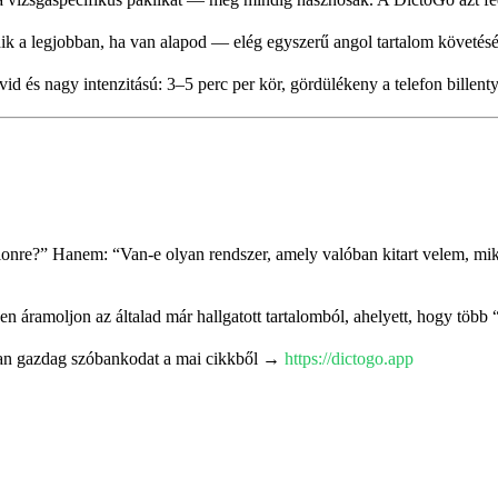
 a legjobban, ha van alapod — elég egyszerű angol tartalom követésé
és nagy intenzitású: 3–5 perc per kör, gördülékeny a telefon billent
onre?” Hanem: “Van-e olyan rendszer, amely valóban kitart velem, mik
 áramoljon az általad már hallgatott tartalomból, ahelyett, hogy több “
usban gazdag szóbankodat a mai cikkből →
https://dictogo.app