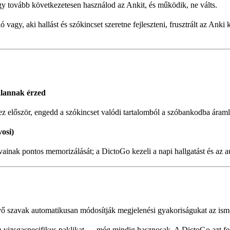
gy tovább következetesen használod az Ankit, és működik, ne válts.
 vagy, aki hallást és szókincset szeretne fejleszteni, frusztrált az Ank
alannak érzed
hez először, engedd a szókincset valódi tartalomból a szóbankodba áramla
osi)
inak pontos memorizálását; a DictoGo kezeli a napi hallgatást és az au
 szavak automatikusan módosítják megjelenési gyakoriságukat az ismét
 vizsgaspecifikus paklikat — még mindig hasznosak. A DictoGo azt fedi