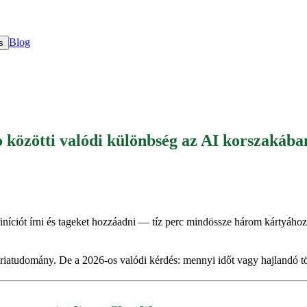
Blog
s
 közötti valódi különbség az AI korszakába
finíciót írni és tageket hozzáadni — tíz perc mindössze három kártyához.
riatudomány. De a 2026-os valódi kérdés: mennyi időt vagy hajlandó t