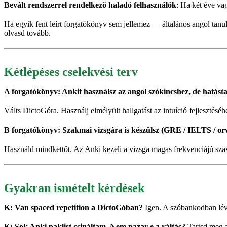
Bevált rendszerrel rendelkező haladó felhasználók
: Ha két éve va
Ha egyik fent leírt forgatókönyv sem jellemez — általános angol tanuló
olvasd tovább.
Kétlépéses cselekvési terv
A forgatókönyv: Ankit használsz az angol szókincshez, de hatást
Válts DictoGóra. Használj elmélyült hallgatást az intuíció fejlesztésé
B forgatókönyv: Szakmai vizsgára is készülsz (GRE / IELTS / orv
Használd mindkettőt. Az Anki kezeli a vizsga magas frekvenciájú szava
Gyakran ismételt kérdések
K: Van spaced repetition a DictoGóban?
Igen. A szóbankodban lévő
K: Sok Anki paklist csináltam. Nem pazar-e a váltás?
Tartsd meg a