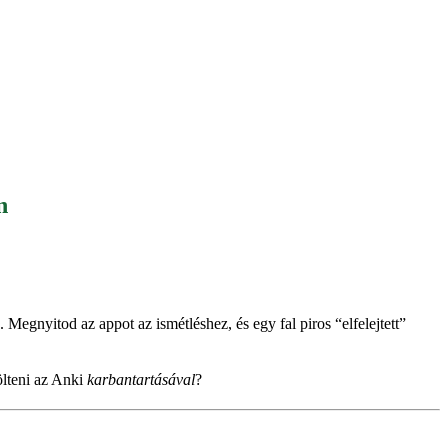
n
 Megnyitod az appot az ismétléshez, és egy fal piros “elfelejtett”
ölteni az Anki
karbantartásával
?