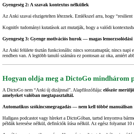
Gyengeség 2: A szavak kontextus nélküliek
Az Anki szavai elszigetelten léteznek. Emlékszel arra, hogy “resilient 
Kognitív tudományi kutatások azt mutatják, hogy a valódi kontextus
Gyengeség 3: Gyenge motivációs hurok — magas lemorzsolódási 
Az Anki felülete tisztán funkcionális: nincs sorozatnaptár, nincs nap
rendben van. A legtöbb tanuló számára ez pontosan az oka, amiért ab
Hogyan oldja meg a DictoGo mindhárom 
A DictoGo nem “Anki új dizájnnal”. Alapfilozófiája:
először merüljö
amelyeket valóban megtapasztaltál.
Automatikus szókincsmegragadás — nem kell többé manuálisan k
Hallgass podcastot vagy híreket a DictoGóban, tartsd lenyomva bárme
példák keresése nélkül, definíciók írása nélkül. Az egész folyamat 1