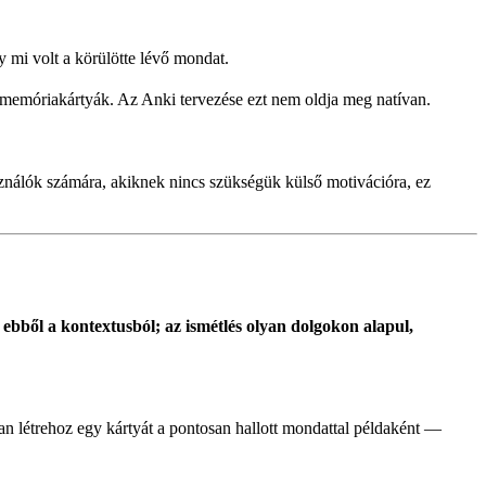
gy mi volt a körülötte lévő mondat.
 memóriakártyák. Az Anki tervezése ezt nem oldja meg natívan.
használók számára, akiknek nincs szükségük külső motivációra, ez
ebből a kontextusból; az ismétlés olyan dolgokon alapul,
n létrehoz egy kártyát a pontosan hallott mondattal példaként —