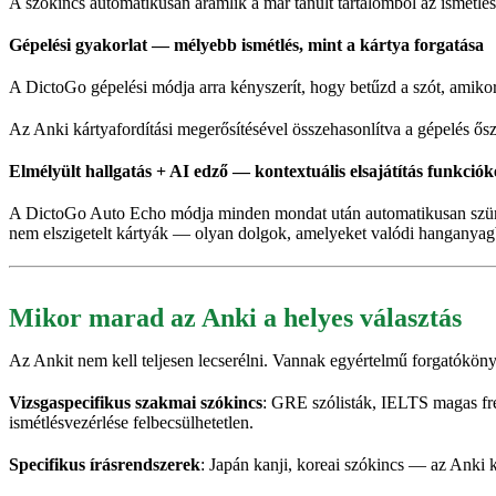
A szókincs automatikusan áramlik a már tanult tartalomból az ismétlés
Gépelési gyakorlat — mélyebb ismétlés, mint a kártya forgatása
A DictoGo gépelési módja arra kényszerít, hogy betűzd a szót, amiko
Az Anki kártyafordítási megerősítésével összehasonlítva a gépelés ősz
Elmélyült hallgatás + AI edző — kontextuális elsajátítás funkciók
A DictoGo Auto Echo módja minden mondat után automatikusan szünete
nem elszigetelt kártyák — olyan dolgok, amelyeket valódi hanganyagba
Mikor marad az Anki a helyes választás
Az Ankit nem kell teljesen lecserélni. Vannak egyértelmű forgatókön
Vizsgaspecifikus szakmai szókincs
: GRE szólisták, IELTS magas fre
ismétlésvezérlése felbecsülhetetlen.
Specifikus írásrendszerek
: Japán kanji, koreai szókincs — az Anki k