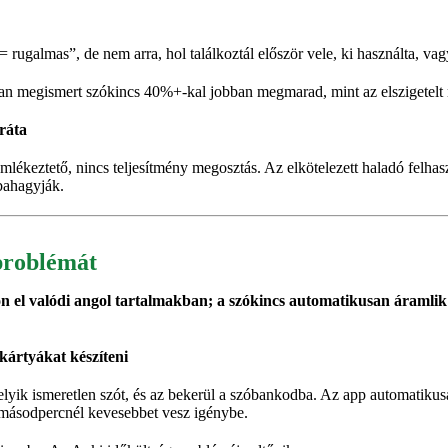
= rugalmas”, de nem arra, hol találkoztál először vele, ki használta, va
ban megismert szókincs 40%+-kal jobban megmarad, mint az elszigetelt
ráta
i emlékeztető, nincs teljesítmény megosztás. Az elkötelezett haladó fel
bahagyják.
problémát
n el valódi angol tartalmakban; a szókincs automatikusan áramlik 
ártyákat készíteni
lyik ismeretlen szót, és az bekerül a szóbankodba. Az app automatikusa
0 másodpercnél kevesebbet vesz igénybe.