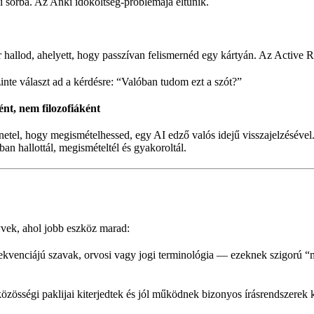
i sorba. Az Anki időköltség-problémája eltűnik.
r hallod, ahelyett, hogy passzívan felismernéd egy kártyán. Az Active 
inte választ ad a kérdésre: “Valóban tudom ezt a szót?”
ént, nem filozofiáként
l, hogy megismételhessed, egy AI edző valós idejű visszajelzésével.
n hallottál, megismételtél és gyakoroltál.
yvek, ahol jobb eszköz marad:
kvenciájú szavak, orvosi vagy jogi terminológia — ezeknek szigorú “m
özösségi paklijai kiterjedtek és jól működnek bizonyos írásrendszerek ko