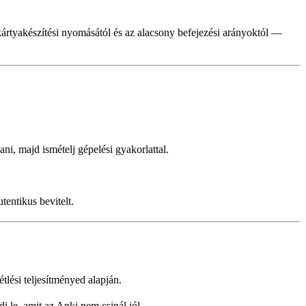
i kártyakészítési nyomásától és az alacsony befejezési arányoktól —
ni, majd ismételj gépelési gyakorlattal.
tentikus bevitelt.
lési teljesítményed alapján.
 le, amit az Anki nem csinál jól.