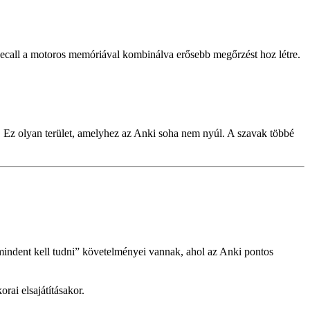
Recall a motoros memóriával kombinálva erősebb megőrzést hoz létre.
 Ez olyan terület, amelyhez az Anki soha nem nyúl. A szavak többé
indent kell tudni” követelményei vannak, ahol az Anki pontos
rai elsajátításakor.