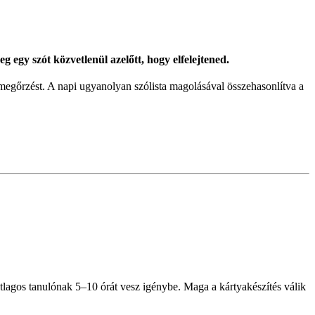
g egy szót közvetlenül azelőtt, hogy elfelejtened.
 megőrzést. A napi ugyanolyan szólista magolásával összehasonlítva a
átlagos tanulónak 5–10 órát vesz igénybe. Maga a kártyakészítés válik