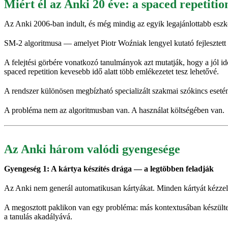
Miért él az Anki 20 éve: a spaced repetit
Az Anki 2006-ban indult, és még mindig az egyik legajánlottabb esz
SM-2 algoritmusa — amelyet Piotr Woźniak lengyel kutató fejlesztet
A felejtési görbére vonatkozó tanulmányok azt mutatják, hogy a jól id
spaced repetition kevesebb idő alatt több emlékezetet tesz lehetővé.
A rendszer különösen megbízható specializált szakmai szókincs esetén
A probléma nem az algoritmusban van. A használat költségében van.
Az Anki három valódi gyengesége
Gyengeség 1: A kártya készítés drága — a legtöbben feladják
Az Anki nem generál automatikusan kártyákat. Minden kártyát kézzel k
A megosztott paklikon van egy probléma: más kontextusában készültek,
a tanulás akadályává.