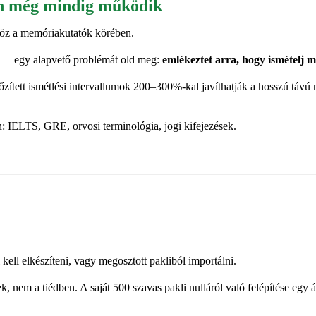
ion még mindig működik
köz a memóriakutatók körében.
t — egy alapvető problémát old meg:
emlékeztet arra, hogy ismételj me
őzített ismétlési intervallumok 200–300%-kal javíthatják a hosszú távú
: IELTS, GRE, orvosi terminológia, jogi kifejezések.
ell elkészíteni, vagy megosztott pakliból importálni.
 nem a tiédben. A saját 500 szavas pakli nulláról való felépítése egy 