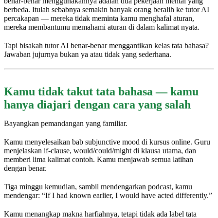
benar-benar menggunakannya adalah dua pekerjaan mental yang
berbeda. Itulah sebabnya semakin banyak orang beralih ke tutor AI
percakapan — mereka tidak meminta kamu menghafal aturan,
mereka membantumu memahami aturan di dalam kalimat nyata.
Tapi bisakah tutor AI benar-benar menggantikan kelas tata bahasa?
Jawaban jujurnya bukan ya atau tidak yang sederhana.
Kamu tidak takut tata bahasa — kamu
hanya diajari dengan cara yang salah
Bayangkan pemandangan yang familiar.
Kamu menyelesaikan bab subjunctive mood di kursus online. Guru
menjelaskan if-clause, would/could/might di klausa utama, dan
memberi lima kalimat contoh. Kamu menjawab semua latihan
dengan benar.
Tiga minggu kemudian, sambil mendengarkan podcast, kamu
mendengar: “If I had known earlier, I would have acted differently.”
Kamu menangkap makna harfiahnya, tetapi tidak ada label tata