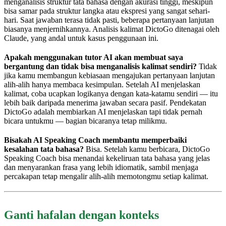
menganalisis struktur tata bahasa dengan akurasi tinggi, meskipun
bisa samar pada struktur langka atau ekspresi yang sangat sehari-
hari. Saat jawaban terasa tidak pasti, beberapa pertanyaan lanjutan
biasanya menjernihkannya. Analisis kalimat DictoGo ditenagai oleh
Claude, yang andal untuk kasus penggunaan ini.
Apakah menggunakan tutor AI akan membuat saya
bergantung dan tidak bisa menganalisis kalimat sendiri?
Tidak
jika kamu membangun kebiasaan mengajukan pertanyaan lanjutan
alih-alih hanya membaca kesimpulan. Setelah AI menjelaskan
kalimat, coba ucapkan logikanya dengan kata-katamu sendiri — itu
lebih baik daripada menerima jawaban secara pasif. Pendekatan
DictoGo adalah membiarkan AI menjelaskan tapi tidak pernah
bicara untukmu — bagian bicaranya tetap milikmu.
Bisakah AI Speaking Coach membantu memperbaiki
kesalahan tata bahasa?
Bisa. Setelah kamu berbicara, DictoGo
Speaking Coach bisa menandai kekeliruan tata bahasa yang jelas
dan menyarankan frasa yang lebih idiomatik, sambil menjaga
percakapan tetap mengalir alih-alih memotongmu setiap kalimat.
Ganti hafalan dengan konteks