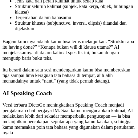
Jenis kata dan peran kalimat untuk setiap kata
Struktur seluruh kalimat (subjek, kata kerja, objek, hubungan
klausa)
Terjemahan dalam bahasamu
Struktur khusus (subjunctive, inversi, elipsis) ditandai dan
dijelaskan
Bagian kuncinya adalah kamu bisa terus melanjutkan. “Struktur apa
itu having done?” “Kenapa bukan will di klausa utama?” AI
menjelaskannya di dalam kalimat spesifik ini, bukan dengan
mengutip baris buku teks.
Itu berarti dalam satu sesi mendengarkan kamu bisa membereskan
tiga sampai lima keraguan tata bahasa di tempat, alih-alih
menandainya untuk “nanti” (yang tidak pernah datang).
AI Speaking Coach
Versi terbaru DictoGo meningkatkan Speaking Coach menjadi
pengalaman chat bergaya IM. Saat kamu mengucapkan kalimat, AI
melakukan lebih dari sekadar memperbaiki pengucapan — ia bisa
melanjutkan percakapan seputar apa yang kamu katakan, sehingga
kamu merasakan poin tata bahasa yang digunakan dalam pertukaran
nyata.