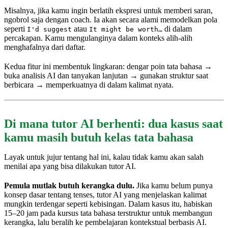
Misalnya, jika kamu ingin berlatih ekspresi untuk memberi saran,
ngobrol saja dengan coach. Ia akan secara alami memodelkan pola
seperti
atau
di dalam
I'd suggest
It might be worth…
percakapan. Kamu mengulanginya dalam konteks alih-alih
menghafalnya dari daftar.
Kedua fitur ini membentuk lingkaran: dengar poin tata bahasa →
buka analisis AI dan tanyakan lanjutan → gunakan struktur saat
berbicara → memperkuatnya di dalam kalimat nyata.
Di mana tutor AI berhenti: dua kasus saat
kamu masih butuh kelas tata bahasa
Layak untuk jujur tentang hal ini, kalau tidak kamu akan salah
menilai apa yang bisa dilakukan tutor AI.
Pemula mutlak butuh kerangka dulu.
Jika kamu belum punya
konsep dasar tentang tenses, tutor AI yang menjelaskan kalimat
mungkin terdengar seperti kebisingan. Dalam kasus itu, habiskan
15–20 jam pada kursus tata bahasa terstruktur untuk membangun
kerangka, lalu beralih ke pembelajaran kontekstual berbasis AI.