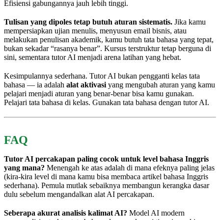
Efisiensi gabungannya jauh lebih tinggi.
Tulisan yang dipoles tetap butuh aturan sistematis.
Jika kamu
mempersiapkan ujian menulis, menyusun email bisnis, atau
melakukan penulisan akademik, kamu butuh tata bahasa yang tepat,
bukan sekadar “rasanya benar”. Kursus terstruktur tetap berguna di
sini, sementara tutor AI menjadi arena latihan yang hebat.
Kesimpulannya sederhana. Tutor AI bukan pengganti kelas tata
bahasa — ia adalah
alat aktivasi
yang mengubah aturan yang kamu
pelajari menjadi aturan yang benar-benar bisa kamu gunakan.
Pelajari tata bahasa di kelas. Gunakan tata bahasa dengan tutor AI.
FAQ
Tutor AI percakapan paling cocok untuk level bahasa Inggris
yang mana?
Menengah ke atas adalah di mana efeknya paling jelas
(kira-kira level di mana kamu bisa membaca artikel bahasa Inggris
sederhana). Pemula mutlak sebaiknya membangun kerangka dasar
dulu sebelum mengandalkan alat AI percakapan.
Seberapa akurat analisis kalimat AI?
Model AI modern