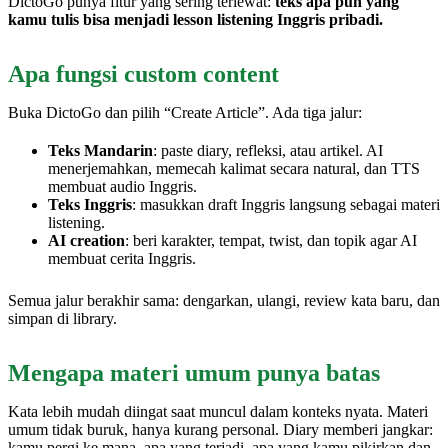
DictoGo punya fitur yang sering terlewat:
teks apa pun yang
kamu tulis bisa menjadi lesson listening Inggris pribadi.
Apa fungsi custom content
Buka DictoGo dan pilih “Create Article”. Ada tiga jalur:
Teks Mandarin
: paste diary, refleksi, atau artikel. AI
menerjemahkan, memecah kalimat secara natural, dan TTS
membuat audio Inggris.
Teks Inggris
: masukkan draft Inggris langsung sebagai materi
listening.
AI creation
: beri karakter, tempat, twist, dan topik agar AI
membuat cerita Inggris.
Semua jalur berakhir sama: dengarkan, ulangi, review kata baru, dan
simpan di library.
Mengapa materi umum punya batas
Kata lebih mudah diingat saat muncul dalam konteks nyata. Materi
umum tidak buruk, hanya kurang personal. Diary memberi jangkar:
kamu pergi ke mana, apa yang terjadi, apa yang kamu pikirkan dan