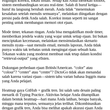
Highlight koreksi, lokasi instan. Setiap kali Anda menekan tombol,
sistem membandingkan secara real-time. Salah di huruf ketiga—
huruf itu langsung berubah merah. Anda tidak “menemukan
kesalahan setelah menulis semuanya”, melainkan diingatkan dengan
presisi pada detik Anda salah. Koreksi instan seperti ini sangat
penting untuk membangun memori otot ejaan.
Mode timer, tekanan ringan. Anda bisa mengaktifkan mode timer,
memberikan jendela waktu yang wajar untuk setiap ejaan. Ini bukan
menciptakan kecemasan, melainkan mensimulasikan skenario
menulis nyata—saat menulis email, menulis laporan, Anda tidak
punya waktu tak terbatas untuk mengingat ejaan sebuah kata.
Tekanan waktu yang moderat membuat otak tetap dalam kondisi
“retrieval-output” yang efisien.
Dukungan perbedaan ejaan British/American. “color” atau
“colour”? “center” atau “centre”? DictoGo tidak akan menandai
salah karena variasi ejaan—sistem tahu varian bahasa Inggris mana
yang Anda pelajari.
Heatmap gaya GitHub + grafik tren. Ini salah satu desain paling
menarik di Typing Practice. Aktivitas belajar Anda ditampilkan
dalam bentuk heatmap—hari mana Anda latihan, berapa banyak,
minggu mana terputus, semuanya jelas terlihat. Dikombinasikan
dengan grafik tren, Anda bisa melihat apakah akurasi ejaan Anda