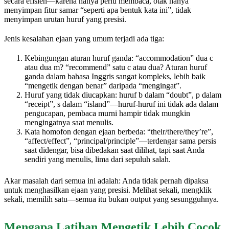
secara efisien—karena hanya perlu membaca, otak hanya
menyimpan fitur samar “seperti apa bentuk kata ini”, tidak
menyimpan urutan huruf yang presisi.
Jenis kesalahan ejaan yang umum terjadi ada tiga:
Kebingungan aturan huruf ganda: “accommodation” dua c
atau dua m? “recommend” satu c atau dua? Aturan huruf
ganda dalam bahasa Inggris sangat kompleks, lebih baik
“mengetik dengan benar” daripada “mengingat”.
Huruf yang tidak diucapkan: huruf b dalam “doubt”, p dalam
“receipt”, s dalam “island”—huruf-huruf ini tidak ada dalam
pengucapan, pembaca murni hampir tidak mungkin
mengingatnya saat menulis.
Kata homofon dengan ejaan berbeda: “their/there/they’re”,
“affect/effect”, “principal/principle”—terdengar sama persis
saat didengar, bisa dibedakan saat dilihat, tapi saat Anda
sendiri yang menulis, lima dari sepuluh salah.
Akar masalah dari semua ini adalah: Anda tidak pernah dipaksa
untuk menghasilkan ejaan yang presisi. Melihat sekali, mengklik
sekali, memilih satu—semua itu bukan output yang sesungguhnya.
Mengapa Latihan Mengetik Lebih Cocok