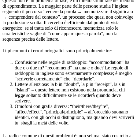
Questo non è un problema di fase, è un difetto strutturale nel metodo
di apprendimento. La maggior parte delle persone studia l’inglese
seguendo il percorso “vedere la parola → memorizzare il significato
→ comprendere dal contesto”, un processo che quasi non coinvolge
la produzione scritta. Il cervello è efficiente dal punto di vista
energetico: se si tratta solo di riconoscere, memorizza solo le
caratteristiche vaghe di “come appare questa parola”, non la
sequenza precisa delle lettere.
I tipi comuni di errori ortografici sono principalmente tre:
Confusione nelle regole di raddoppio: “accommodation” ha
due c o due m? “recommend” ha una c o due? Le regole di
raddoppio in inglese sono estremamente complesse; è meglio
“scriverle correttamente” che “ricordarle”.
Lettere silenziose: la b in “doubt”, la p in “receipt”, la s in
“island” – queste lettere non esistono nella pronuncia, chi
legge soltanto difficilmente se le ricorderà quando deve
scrivere.
Omofoni con grafia diversa: “their/there/they’re”,
“affect/effect”, “principal/principle” – all’orecchio suonano
identici, con gli occhi si distinguono, ma quando devi scriverli
tu, sbagli la metà delle volte.
La radice comune di questi problemi è: non sei mai stato costretto a