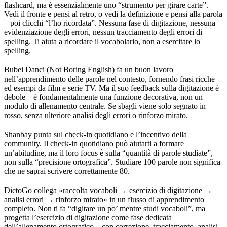
flashcard, ma è essenzialmente uno “strumento per girare carte”.
Vedi il fronte e pensi al retro, o vedi la definizione e pensi alla parola
– poi clicchi “l’ho ricordata”. Nessuna fase di digitazione, nessuna
evidenziazione degli errori, nessun tracciamento degli errori di
spelling. Ti aiuta a ricordare il vocabolario, non a esercitare lo
spelling.
Bubei Danci (Not Boring English) fa un buon lavoro
nell’apprendimento delle parole nel contesto, fornendo frasi ricche
ed esempi da film e serie TV. Ma il suo feedback sulla digitazione è
debole – è fondamentalmente una funzione decorativa, non un
modulo di allenamento centrale. Se sbagli viene solo segnato in
rosso, senza ulteriore analisi degli errori o rinforzo mirato.
Shanbay punta sul check-in quotidiano e l’incentivo della
community. Il check-in quotidiano può aiutarti a formare
un’abitudine, ma il loro focus è sulla “quantità di parole studiate”,
non sulla “precisione ortografica”. Studiare 100 parole non significa
che ne saprai scrivere correttamente 80.
DictoGo collega «raccolta vocaboli → esercizio di digitazione →
analisi errori → rinforzo mirato» in un flusso di apprendimento
completo. Non ti fa “digitare un po’ mentre studi vocaboli”, ma
progetta l’esercizio di digitazione come fase dedicata
dell’allenamento ortografico – con correzione, tracciamento, analisi