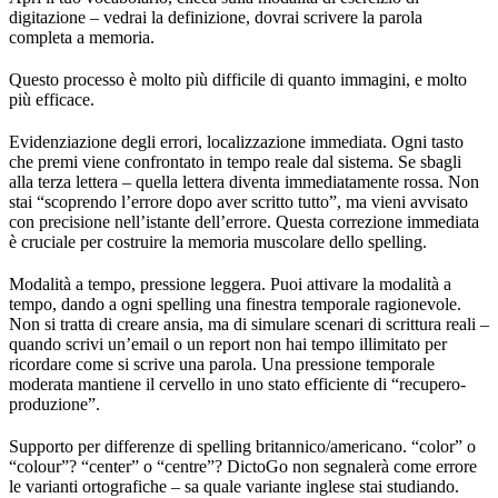
digitazione – vedrai la definizione, dovrai scrivere la parola
completa a memoria.
Questo processo è molto più difficile di quanto immagini, e molto
più efficace.
Evidenziazione degli errori, localizzazione immediata. Ogni tasto
che premi viene confrontato in tempo reale dal sistema. Se sbagli
alla terza lettera – quella lettera diventa immediatamente rossa. Non
stai “scoprendo l’errore dopo aver scritto tutto”, ma vieni avvisato
con precisione nell’istante dell’errore. Questa correzione immediata
è cruciale per costruire la memoria muscolare dello spelling.
Modalità a tempo, pressione leggera. Puoi attivare la modalità a
tempo, dando a ogni spelling una finestra temporale ragionevole.
Non si tratta di creare ansia, ma di simulare scenari di scrittura reali –
quando scrivi un’email o un report non hai tempo illimitato per
ricordare come si scrive una parola. Una pressione temporale
moderata mantiene il cervello in uno stato efficiente di “recupero-
produzione”.
Supporto per differenze di spelling britannico/americano. “color” o
“colour”? “center” o “centre”? DictoGo non segnalerà come errore
le varianti ortografiche – sa quale variante inglese stai studiando.