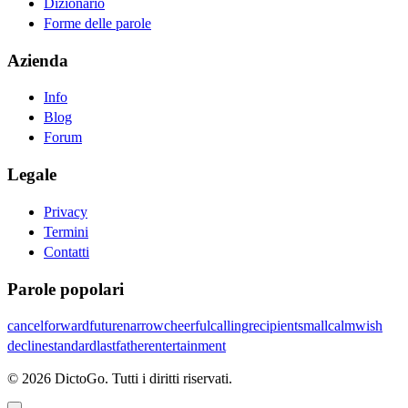
Dizionario
Forme delle parole
Azienda
Info
Blog
Forum
Legale
Privacy
Termini
Contatti
Parole popolari
cancel
forward
future
narrow
cheerful
calling
recipient
small
calm
wish
decline
standard
last
father
entertainment
© 2026 DictoGo. Tutti i diritti riservati.