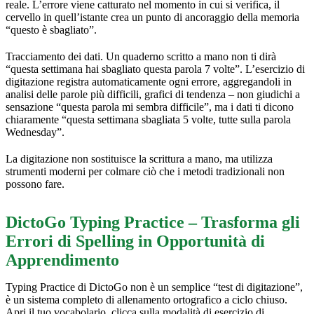
reale. L’errore viene catturato nel momento in cui si verifica, il
cervello in quell’istante crea un punto di ancoraggio della memoria
“questo è sbagliato”.
Tracciamento dei dati. Un quaderno scritto a mano non ti dirà
“questa settimana hai sbagliato questa parola 7 volte”. L’esercizio di
digitazione registra automaticamente ogni errore, aggregandoli in
analisi delle parole più difficili, grafici di tendenza – non giudichi a
sensazione “questa parola mi sembra difficile”, ma i dati ti dicono
chiaramente “questa settimana sbagliata 5 volte, tutte sulla parola
Wednesday”.
La digitazione non sostituisce la scrittura a mano, ma utilizza
strumenti moderni per colmare ciò che i metodi tradizionali non
possono fare.
DictoGo Typing Practice – Trasforma gli
Errori di Spelling in Opportunità di
Apprendimento
Typing Practice di DictoGo non è un semplice “test di digitazione”,
è un sistema completo di allenamento ortografico a ciclo chiuso.
Apri il tuo vocabolario, clicca sulla modalità di esercizio di