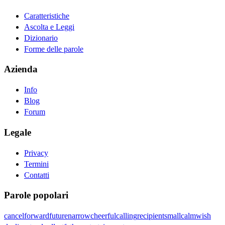
Caratteristiche
Ascolta e Leggi
Dizionario
Forme delle parole
Azienda
Info
Blog
Forum
Legale
Privacy
Termini
Contatti
Parole popolari
cancel
forward
future
narrow
cheerful
calling
recipient
small
calm
wish