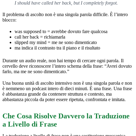
I should have called her back, but I completely forgot.
Il problema di ascolto non è una singola parola difficile. È l’intero
blocco:
was supposed to = avrebbe dovuto fare qualcosa
call her back = richiamarla
slipped my mind = me ne sono dimenticato
ma indica il contrasto tra il piano e il risultato
Durante un audio reale, non hai tempo di cercare ogni parola. Il
cervello deve riconoscere l’intero schema della frase: “Avrei dovuto
farlo, ma me ne sono dimenticato.”
Una buona unità di ascolto intensivo non è una singola parola e non
è nemmeno un podcast intero di dieci minuti. È una frase. Una frase
è abbastanza grande da contenere struttura e contesto, ma
abbastanza piccola da poter essere ripetuta, confrontata e imitata.
Che Cosa Risolve Davvero la Traduzione
a Livello di Frase
La traduzione a livello di frase non è una sostituzione meccanica