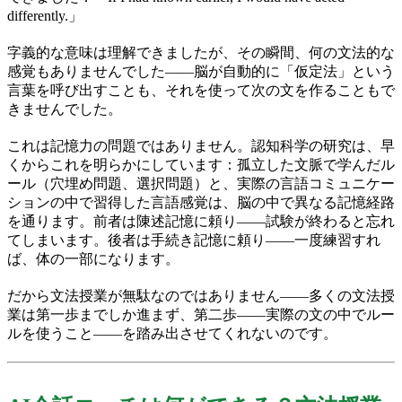
differently.」
字義的な意味は理解できましたが、その瞬間、何の文法的な
感覚もありませんでした——脳が自動的に「仮定法」という
言葉を呼び出すことも、それを使って次の文を作ることもで
きませんでした。
これは記憶力の問題ではありません。認知科学の研究は、早
くからこれを明らかにしています：孤立した文脈で学んだル
ール（穴埋め問題、選択問題）と、実際の言語コミュニケー
ションの中で習得した言語感覚は、脳の中で異なる記憶経路
を通ります。前者は陳述記憶に頼り——試験が終わると忘れ
てしまいます。後者は手続き記憶に頼り——一度練習すれ
ば、体の一部になります。
だから文法授業が無駄なのではありません——多くの文法授
業は第一歩までしか進まず、第二歩——実際の文の中でルー
ルを使うこと——を踏み出させてくれないのです。