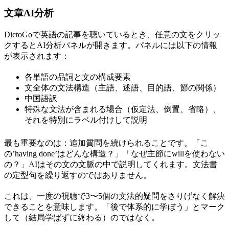
文章AI分析
DictoGoで英語の記事を聴いているとき、任意の文をクリッ
クするとAI分析パネルが開きます。パネルには以下の情報
が表示されます：
各単語の品詞と文の構成要素
文全体の文法構造（主語、述語、目的語、節の関係）
中国語訳
特殊な文法が含まれる場合（仮定法、倒置、省略）、
それを特別にラベル付けして説明
最も重要なのは：追加質問を続けられることです。「こ
の’having done’はどんな構造？」「なぜ主節にwillを使わない
の？」AIはその文の文脈の中で説明してくれます。文法書
の定型句を繰り返すのではありません。
これは、一度の視聴で3〜5個の文法的疑問をさりげなく解決
できることを意味します。「後で体系的に学ぼう」とマーク
して（結局学ばずに終わる）のではなく。