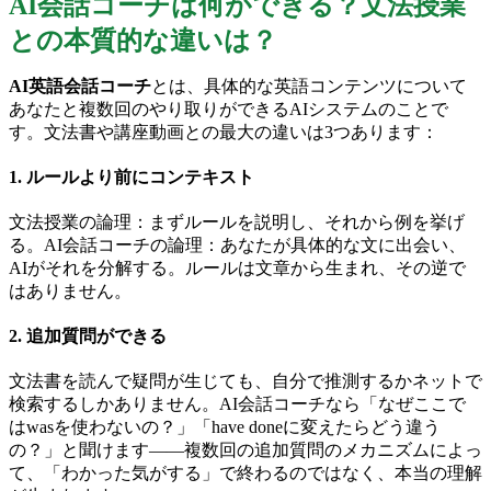
AI会話コーチは何ができる？文法授業
との本質的な違いは？
AI英語会話コーチ
とは、具体的な英語コンテンツについて
あなたと複数回のやり取りができるAIシステムのことで
す。文法書や講座動画との最大の違いは3つあります：
1. ルールより前にコンテキスト
文法授業の論理：まずルールを説明し、それから例を挙げ
る。AI会話コーチの論理：あなたが具体的な文に出会い、
AIがそれを分解する。ルールは文章から生まれ、その逆で
はありません。
2. 追加質問ができる
文法書を読んで疑問が生じても、自分で推測するかネットで
検索するしかありません。AI会話コーチなら「なぜここで
はwasを使わないの？」「have doneに変えたらどう違う
の？」と聞けます——複数回の追加質問のメカニズムによっ
て、「わかった気がする」で終わるのではなく、本当の理解