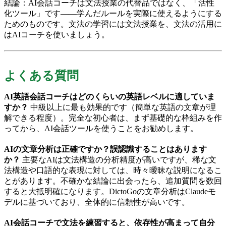
結論：AI会話コーチは文法授業の代替品ではなく、「活性
化ツール」です——学んだルールを実際に使えるようにする
ためのものです。文法の学習には文法授業を、文法の活用に
はAIコーチを使いましょう。
よくある質問
AI英語会話コーチはどのくらいの英語レベルに適していま
すか？
中級以上に最も効果的です（簡単な英語の文章が理
解できる程度）。完全な初心者は、まず基礎的な枠組みを作
ってから、AI会話ツールを使うことをお勧めします。
AIの文章分析は正確ですか？誤認識することはあります
か？
主要なAIは文法構造の分析精度が高いですが、稀な文
法構造や口語的な表現に対しては、時々曖昧な説明になるこ
とがあります。不確かな結論に出会ったら、追加質問を数回
すると大抵明確になります。DictoGoの文章分析はClaudeモ
デルに基づいており、全体的に信頼性が高いです。
AI会話コーチで文法を練習すると、依存性が高まって自分