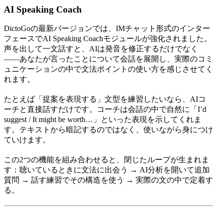
AI Speaking Coach
DictoGoの最新バージョンでは、IMチャット形式のインター
フェースでAI Speaking Coachモジュールが強化されました。
声を出して一文話すと、AIは発音を修正するだけでなく
——あなたが言ったことについて会話を展開し、実際のコミ
ュニケーションの中で文法ポイントの使い方を感じさせてく
れます。
たとえば「提案を表現する」文型を練習したいなら、AIコ
ーチと直接話すだけです。コーチは会話の中で自然に「I’d
suggest / It might be worth…」といった表現を示してくれま
す。テキストから暗記するのではなく、使いながら身につけ
ていけます。
この2つの機能を組み合わせると、閉じたループが生まれま
す：聴いているときに文法に出会う → AI分析を開いて追加
質問 → 話す練習でその構造を使う → 実際の文の中で定着す
る。