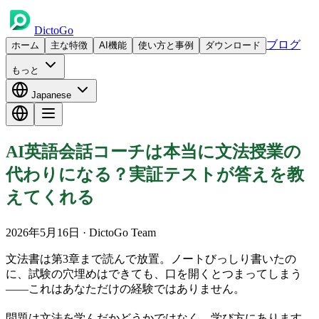
DictoGo
ブログ
ホーム
主な特徴
AI機能
使い方と事例
ダウンロード
もっと
Japanese
AI英語会話コーチは本当に文法授業の
代わりになる？実証テストが答えを教
えてくれる
2026年5月16日
· DictoGo Team
文法書は第3章まで読んで放置。ノートびっしり書いたの
に、試験の穴埋めはできても、口を開くとつまってしまう
——これはあなただけの経験ではありません。
問題は文法を学んだかどうかではなく、学び方にあります。