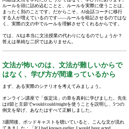
ルールを頭に詰め込むことと、ルールを実際に使うことは、
まったく別のことです。だからこそ、AI会話コーチに移行
する人が増えているのです——ルールを暗記させるのではな
く、実際の文の中でルールを理解させてくれるからです。
では、AIは本当に文法授業の代わりになるのでしょうか？
答えは単純な二択ではありません。
文法が怖いのは、文法が難しいからで
はなく、学び方が間違っているから
まず、ある実際のシナリオを考えてみましょう。
オンライン講座で「仮定法」の章を真剣に学びました。先生
はif節と主節でwould/could/mightを使うことを説明し、5つの
例文を挙げ、あなたはすべて正解しました。
3週間後、ポッドキャストを聴いていると、こんな文が流れ
てきました：「If I had known earlier, I would have acted