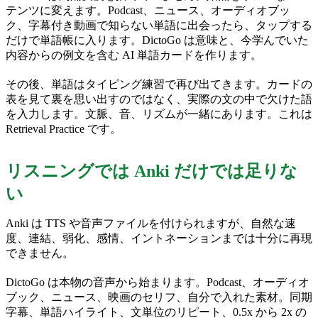
テンツに変えます。Podcast、ニュース、オーディオブッ
ク、字幕付き動画で知らない単語に出会ったら、タップする
だけで単語帳に入ります。DictoGo は意味と、今学んでいた
内容からの例文を含む AI 単語カードを作ります。
その後、単語はタイピング練習で再び出てきます。カードの
表を見て裏を思い出すのではなく、実際の文の中で欠けた語
を入力します。文脈、音、リズムが一緒にあります。これは
Retrieval Practice です。
リスニングでは Anki だけでは足りな
い
Anki は TTS や音声ファイルを付けられますが、自然な速
度、連結、弱化、感情、イントネーションまでは十分に再現
できません。
DictoGo は本物の音声から始まります。Podcast、オーディオ
ブック、ニュース、映画のセリフ、自分で入れた素材。同期
字幕、単語ハイライト、文単位のリピート、0.5x から 2x の