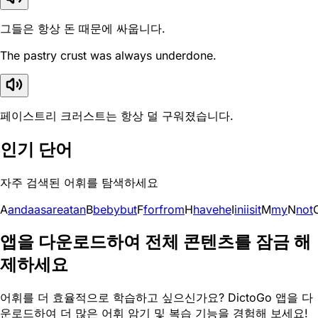
그들은 항상 돈 때문에 싸웁니다.
The pastry crust was always underdone.
페이스트리 크러스트는 항상 덜 구워졌습니다.
인기 단어
자주 검색된 어휘를 탐색하세요
A
and
a
as
are
at
an
B
be
by
but
F
for
from
H
have
he
I
in
i
is
it
M
my
N
not
앱을 다운로드하여 전체 콘텐츠를 잠금 해
제하세요
어휘를 더 효율적으로 학습하고 싶으신가요? DictoGo 앱을 다
운로드하여 더 많은 어휘 암기 및 복습 기능을 경험해 보세요!