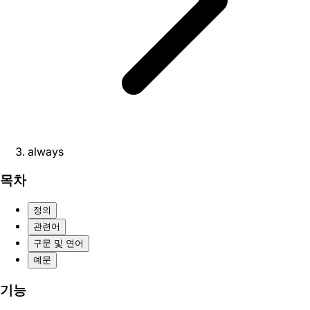
always
목차
정의
관련어
구문 및 연어
예문
기능