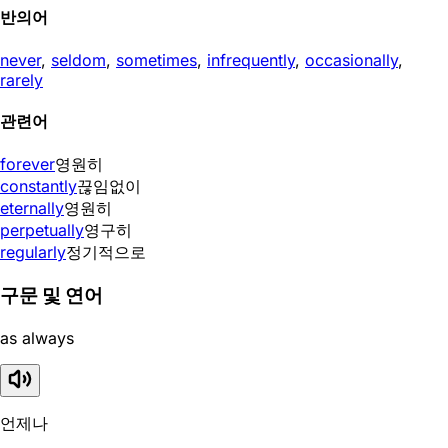
반의어
never
,
seldom
,
sometimes
,
infrequently
,
occasionally
,
rarely
관련어
forever
영원히
constantly
끊임없이
eternally
영원히
perpetually
영구히
regularly
정기적으로
구문 및 연어
as always
언제나