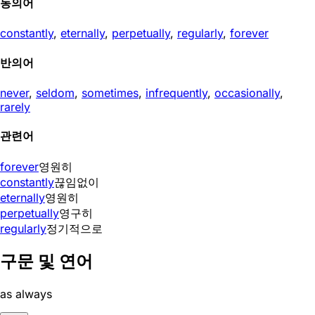
동의어
constantly
,
eternally
,
perpetually
,
regularly
,
forever
반의어
never
,
seldom
,
sometimes
,
infrequently
,
occasionally
,
rarely
관련어
forever
영원히
constantly
끊임없이
eternally
영원히
perpetually
영구히
regularly
정기적으로
구문 및 연어
as always