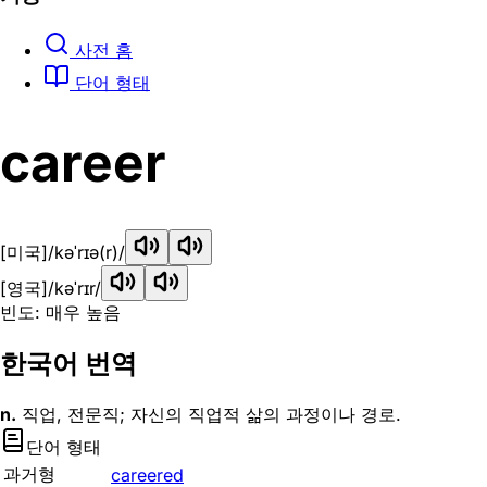
사전 홈
단어 형태
career
[미국]
/kəˈrɪə(r)/
[영국]
/kəˈrɪr/
빈도: 매우 높음
한국어 번역
n.
직업, 전문직; 자신의 직업적 삶의 과정이나 경로.
단어 형태
과거형
careered