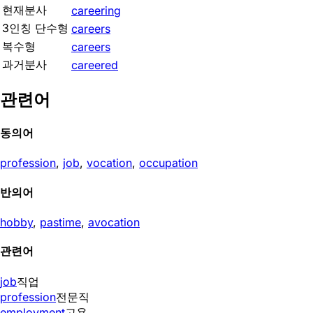
현재분사
careering
3인칭 단수형
careers
복수형
careers
과거분사
careered
관련어
동의어
profession
,
job
,
vocation
,
occupation
반의어
hobby
,
pastime
,
avocation
관련어
job
직업
profession
전문직
employment
고용