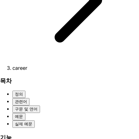
career
목차
정의
관련어
구문 및 연어
예문
실제 예문
기능