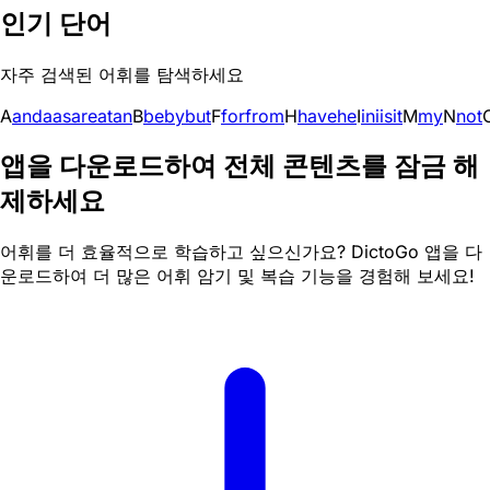
인기 단어
자주 검색된 어휘를 탐색하세요
A
and
a
as
are
at
an
B
be
by
but
F
for
from
H
have
he
I
in
i
is
it
M
my
N
not
앱을 다운로드하여 전체 콘텐츠를 잠금 해
제하세요
어휘를 더 효율적으로 학습하고 싶으신가요? DictoGo 앱을 다
운로드하여 더 많은 어휘 암기 및 복습 기능을 경험해 보세요!