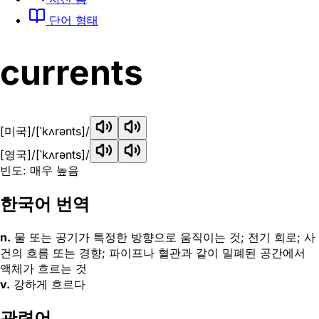
단어 형태
currents
[미국]
/[ˈkʌrənts]/
[영국]
/[ˈkʌrənts]/
빈도: 매우 높음
한국어 번역
n.
물 또는 공기가 특정한 방향으로 움직이는 것; 전기 회로; 사
건의 흐름 또는 경향; 파이프나 혈관과 같이 밀폐된 공간에서
액체가 흐르는 것
v.
강하게 흐르다
관련어