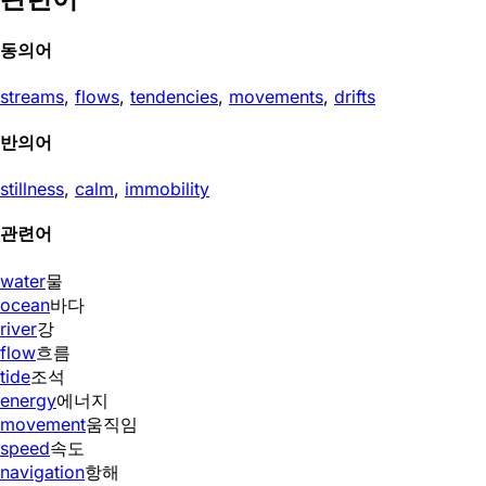
동의어
streams
,
flows
,
tendencies
,
movements
,
drifts
반의어
stillness
,
calm
,
immobility
관련어
water
물
ocean
바다
river
강
flow
흐름
tide
조석
energy
에너지
movement
움직임
speed
속도
navigation
항해