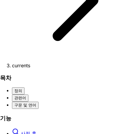
currents
목차
정의
관련어
구문 및 연어
기능
사전 홈