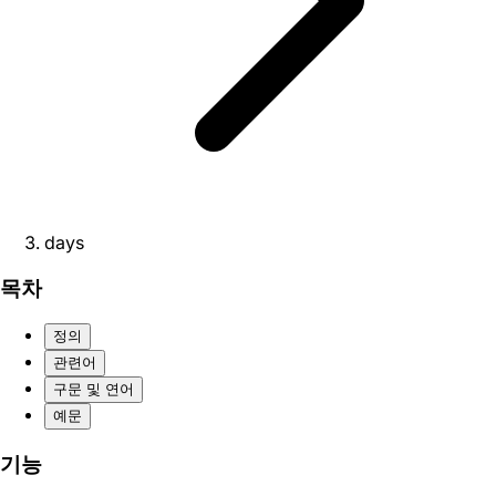
days
목차
정의
관련어
구문 및 연어
예문
기능