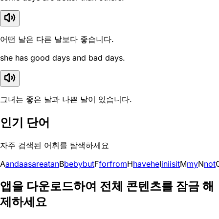
어떤 날은 다른 날보다 좋습니다.
she has good days and bad days.
그녀는 좋은 날과 나쁜 날이 있습니다.
인기 단어
자주 검색된 어휘를 탐색하세요
A
and
a
as
are
at
an
B
be
by
but
F
for
from
H
have
he
I
in
i
is
it
M
my
N
not
앱을 다운로드하여 전체 콘텐츠를 잠금 해
제하세요