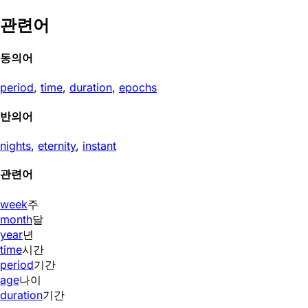
관련어
동의어
period
,
time
,
duration
,
epochs
반의어
nights
,
eternity
,
instant
관련어
week
주
month
달
year
년
time
시간
period
기간
age
나이
duration
기간