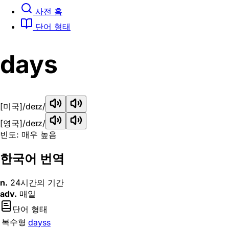
사전 홈
단어 형태
days
[미국]
/deɪz/
[영국]
/deɪz/
빈도: 매우 높음
한국어 번역
n.
24시간의 기간
adv.
매일
단어 형태
복수형
dayss