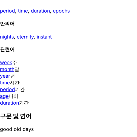
period
,
time
,
duration
,
epochs
반의어
nights
,
eternity
,
instant
관련어
week
주
month
달
year
년
time
시간
period
기간
age
나이
duration
기간
구문 및 연어
good old days