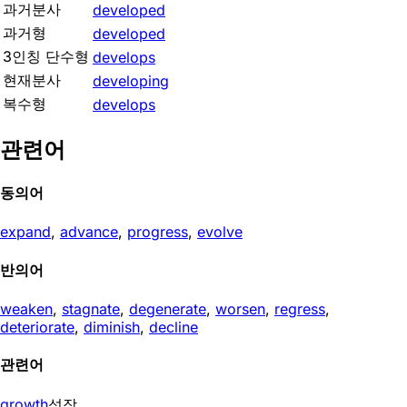
과거분사
developed
과거형
developed
3인칭 단수형
develops
현재분사
developing
복수형
develops
관련어
동의어
expand
,
advance
,
progress
,
evolve
반의어
weaken
,
stagnate
,
degenerate
,
worsen
,
regress
,
deteriorate
,
diminish
,
decline
관련어
growth
성장