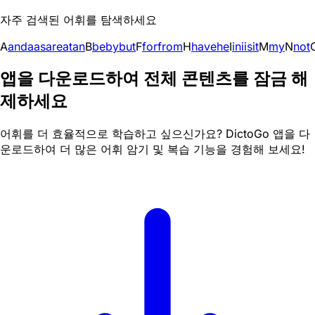
자주 검색된 어휘를 탐색하세요
A
and
a
as
are
at
an
B
be
by
but
F
for
from
H
have
he
I
in
i
is
it
M
my
N
not
앱을 다운로드하여 전체 콘텐츠를 잠금 해
제하세요
어휘를 더 효율적으로 학습하고 싶으신가요? DictoGo 앱을 다
운로드하여 더 많은 어휘 암기 및 복습 기능을 경험해 보세요!