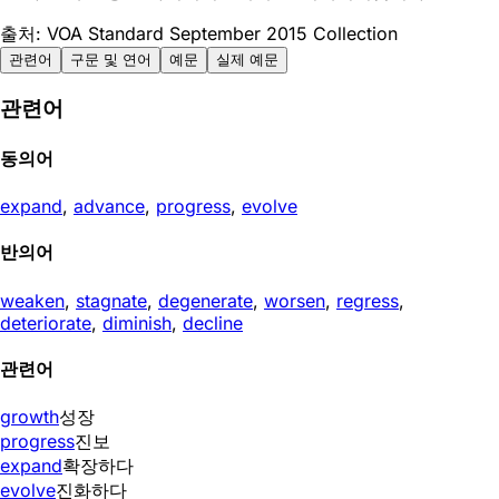
출처: VOA Standard September 2015 Collection
관련어
구문 및 연어
예문
실제 예문
관련어
동의어
expand
,
advance
,
progress
,
evolve
반의어
weaken
,
stagnate
,
degenerate
,
worsen
,
regress
,
deteriorate
,
diminish
,
decline
관련어
growth
성장
progress
진보
expand
확장하다
evolve
진화하다