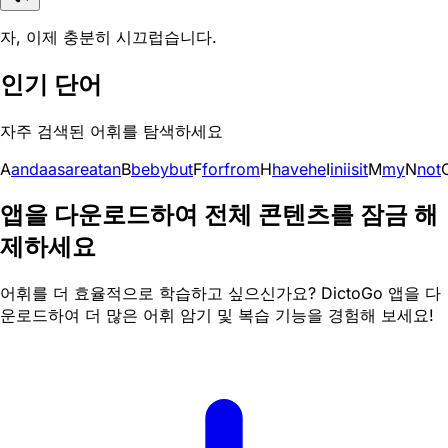
자, 이제 충분히 시끄럽습니다.
인기 단어
자주 검색된 어휘를 탐색하세요
A
and
a
as
are
at
an
B
be
by
but
F
for
from
H
have
he
I
in
i
is
it
M
my
N
not
앱을 다운로드하여 전체 콘텐츠를 잠금 해
제하세요
어휘를 더 효율적으로 학습하고 싶으신가요? DictoGo 앱을 다
운로드하여 더 많은 어휘 암기 및 복습 기능을 경험해 보세요!