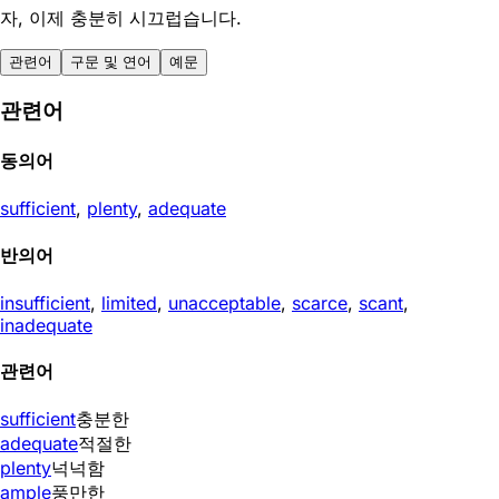
자, 이제 충분히 시끄럽습니다.
관련어
구문 및 연어
예문
관련어
동의어
sufficient
,
plenty
,
adequate
반의어
insufficient
,
limited
,
unacceptable
,
scarce
,
scant
,
inadequate
관련어
sufficient
충분한
adequate
적절한
plenty
넉넉함
ample
풍만한