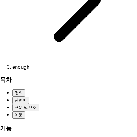
enough
목차
정의
관련어
구문 및 연어
예문
기능