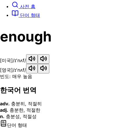
사전 홈
단어 형태
enough
[미국]
/ɪ'nʌf/
[영국]
/ɪ'nʌf/
빈도: 매우 높음
한국어 번역
adv.
충분히, 적절히
adj.
충분한, 적절한
n.
충분성, 적절성
단어 형태