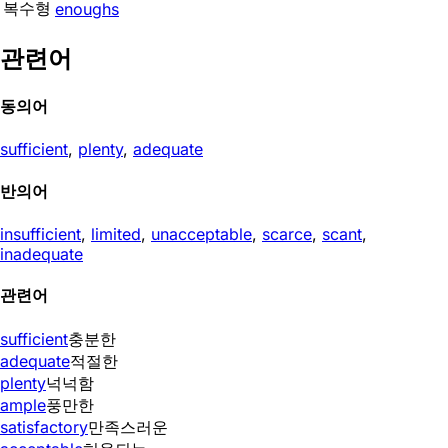
복수형
enoughs
관련어
동의어
sufficient
,
plenty
,
adequate
반의어
insufficient
,
limited
,
unacceptable
,
scarce
,
scant
,
inadequate
관련어
sufficient
충분한
adequate
적절한
plenty
넉넉함
ample
풍만한
satisfactory
만족스러운