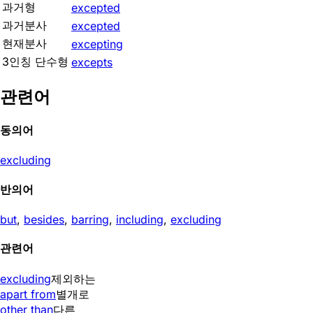
과거형
excepted
과거분사
excepted
현재분사
excepting
3인칭 단수형
excepts
관련어
동의어
excluding
반의어
but
,
besides
,
barring
,
including
,
excluding
관련어
excluding
제외하는
apart from
별개로
other than
다른