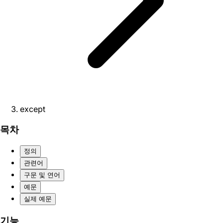
except
목차
정의
관련어
구문 및 연어
예문
실제 예문
기능