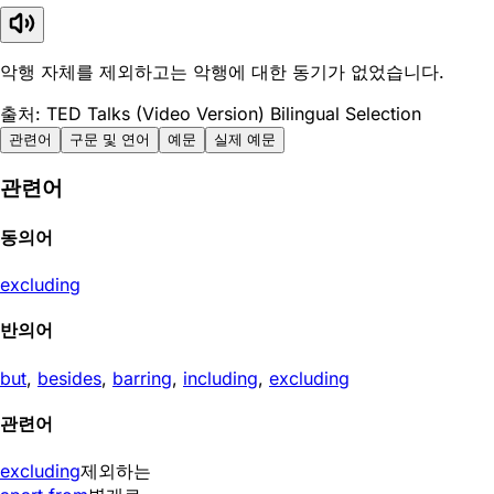
악행 자체를 제외하고는 악행에 대한 동기가 없었습니다.
출처: TED Talks (Video Version) Bilingual Selection
관련어
구문 및 연어
예문
실제 예문
관련어
동의어
excluding
반의어
but
,
besides
,
barring
,
including
,
excluding
관련어
excluding
제외하는