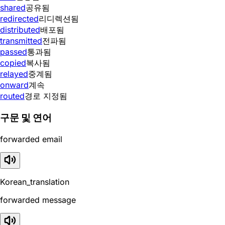
shared
공유됨
redirected
리디렉션됨
distributed
배포됨
transmitted
전파됨
passed
통과됨
copied
복사됨
relayed
중계됨
onward
계속
routed
경로 지정됨
구문 및 연어
forwarded email
Korean_translation
forwarded message