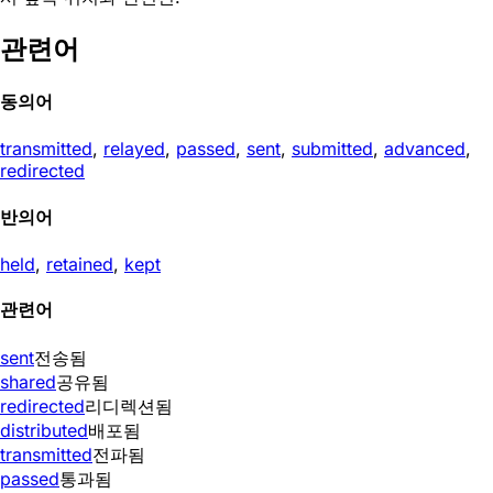
관련어
동의어
transmitted
,
relayed
,
passed
,
sent
,
submitted
,
advanced
,
redirected
반의어
held
,
retained
,
kept
관련어
sent
전송됨
shared
공유됨
redirected
리디렉션됨
distributed
배포됨
transmitted
전파됨
passed
통과됨