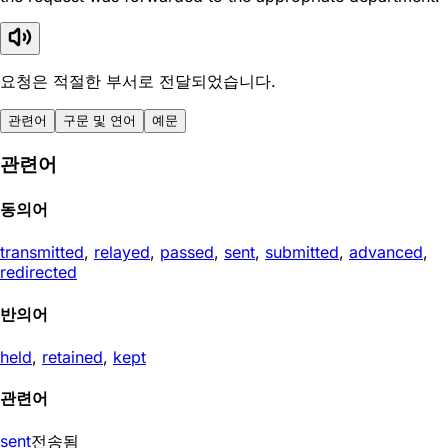
요청은 적절한 부서로 전달되었습니다.
관련어
구문 및 연어
예문
관련어
동의어
transmitted
,
relayed
,
passed
,
sent
,
submitted
,
advanced
,
redirected
반의어
held
,
retained
,
kept
관련어
sent
전송됨