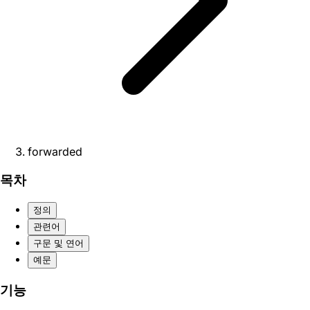
forwarded
목차
정의
관련어
구문 및 연어
예문
기능