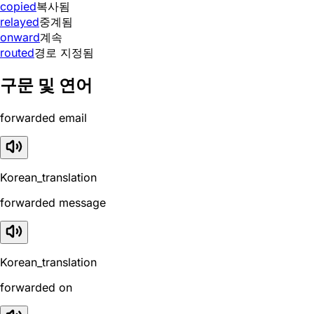
copied
복사됨
relayed
중계됨
onward
계속
routed
경로 지정됨
구문 및 연어
forwarded email
Korean_translation
forwarded message
Korean_translation
forwarded on