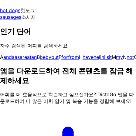
hot dogs
핫도그
sausages
소시지
인기 단어
자주 검색된 어휘를 탐색하세요
A
and
a
as
are
at
an
B
be
by
but
F
for
from
H
have
he
I
in
i
is
it
M
my
N
not
앱을 다운로드하여 전체 콘텐츠를 잠금 해
제하세요
어휘를 더 효율적으로 학습하고 싶으신가요? DictoGo 앱을 다
운로드하여 더 많은 어휘 암기 및 복습 기능을 경험해 보세요!