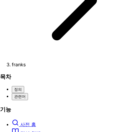
franks
목차
정의
관련어
기능
사전 홈