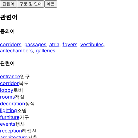
관련어
구문 및 연어
예문
관련어
동의어
corridors
,
passages
,
atria
,
foyers
,
vestibules
,
antechambers
,
galleries
관련어
entrance
입구
corridor
복도
lobby
로비
rooms
객실
decoration
장식
lighting
조명
furniture
가구
events
행사
reception
리셉션
architecture
건축