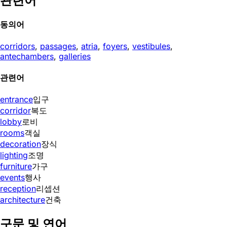
관련어
동의어
corridors
,
passages
,
atria
,
foyers
,
vestibules
,
antechambers
,
galleries
관련어
entrance
입구
corridor
복도
lobby
로비
rooms
객실
decoration
장식
lighting
조명
furniture
가구
events
행사
reception
리셉션
architecture
건축
구문 및 연어