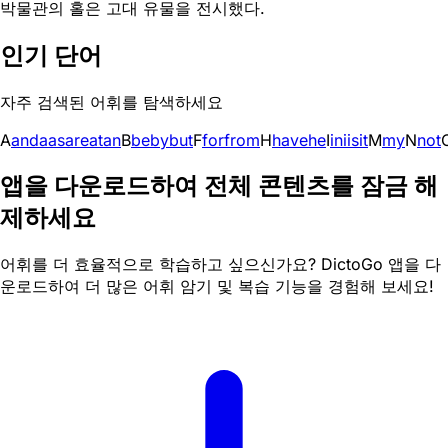
박물관의 홀은 고대 유물을 전시했다.
인기 단어
자주 검색된 어휘를 탐색하세요
A
and
a
as
are
at
an
B
be
by
but
F
for
from
H
have
he
I
in
i
is
it
M
my
N
not
앱을 다운로드하여 전체 콘텐츠를 잠금 해
제하세요
어휘를 더 효율적으로 학습하고 싶으신가요? DictoGo 앱을 다
운로드하여 더 많은 어휘 암기 및 복습 기능을 경험해 보세요!