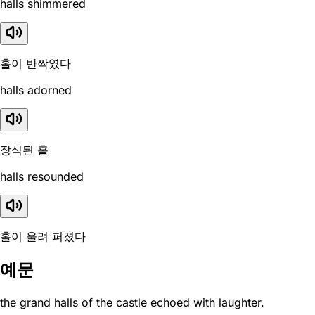
halls shimmered
홀이 반짝였다
halls adorned
장식된 홀
halls resounded
홀이 울려 퍼졌다
예문
the grand halls of the castle echoed with laughter.