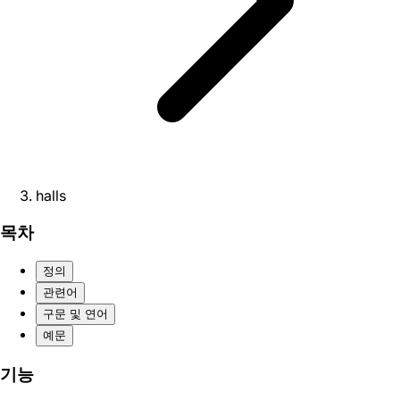
halls
목차
정의
관련어
구문 및 연어
예문
기능