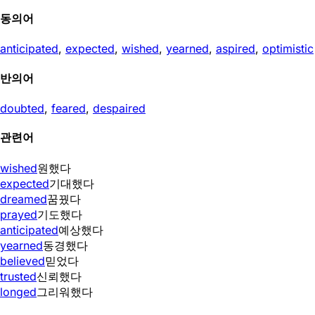
동의어
anticipated
,
expected
,
wished
,
yearned
,
aspired
,
optimistic
반의어
doubted
,
feared
,
despaired
관련어
wished
원했다
expected
기대했다
dreamed
꿈꿨다
prayed
기도했다
anticipated
예상했다
yearned
동경했다
believed
믿었다
trusted
신뢰했다
longed
그리워했다