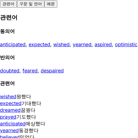
관련어
구문 및 연어
예문
관련어
동의어
anticipated
,
expected
,
wished
,
yearned
,
aspired
,
optimistic
반의어
doubted
,
feared
,
despaired
관련어
wished
원했다
expected
기대했다
dreamed
꿈꿨다
prayed
기도했다
anticipated
예상했다
yearned
동경했다
believed
믿었다