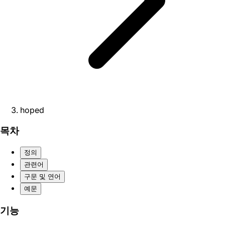
hoped
목차
정의
관련어
구문 및 연어
예문
기능