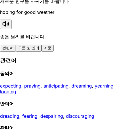
새로운 친구를 사귀기를 바랍니다
hoping for good weather
좋은 날씨를 바랍니다
관련어
구문 및 연어
예문
관련어
동의어
expecting
,
praying
,
anticipating
,
dreaming
,
yearning
,
longing
반의어
dreading
,
fearing
,
despairing
,
discouraging
관련어