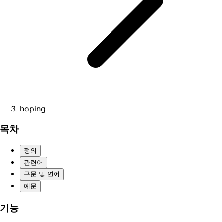
hoping
목차
정의
관련어
구문 및 연어
예문
기능