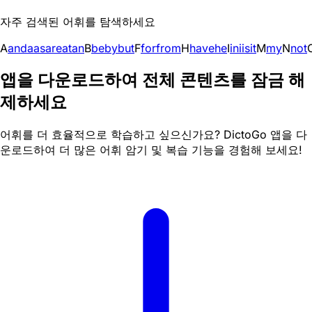
자주 검색된 어휘를 탐색하세요
A
and
a
as
are
at
an
B
be
by
but
F
for
from
H
have
he
I
in
i
is
it
M
my
N
not
앱을 다운로드하여 전체 콘텐츠를 잠금 해
제하세요
어휘를 더 효율적으로 학습하고 싶으신가요? DictoGo 앱을 다
운로드하여 더 많은 어휘 암기 및 복습 기능을 경험해 보세요!