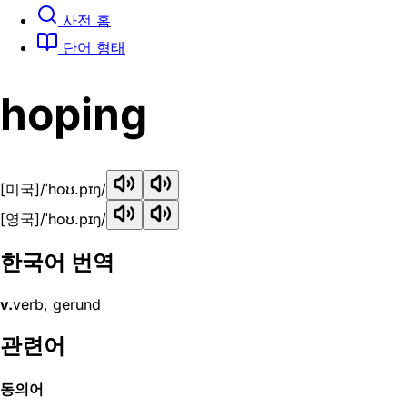
사전 홈
단어 형태
hoping
[미국]
/ˈhoʊ.pɪŋ/
[영국]
/ˈhoʊ.pɪŋ/
한국어 번역
v.
verb, gerund
관련어
동의어