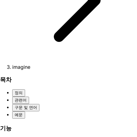
imagine
목차
정의
관련어
구문 및 연어
예문
기능