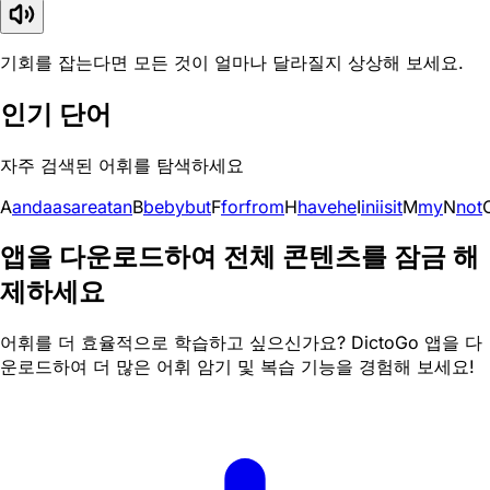
기회를 잡는다면 모든 것이 얼마나 달라질지 상상해 보세요.
인기 단어
자주 검색된 어휘를 탐색하세요
A
and
a
as
are
at
an
B
be
by
but
F
for
from
H
have
he
I
in
i
is
it
M
my
N
not
앱을 다운로드하여 전체 콘텐츠를 잠금 해
제하세요
어휘를 더 효율적으로 학습하고 싶으신가요? DictoGo 앱을 다
운로드하여 더 많은 어휘 암기 및 복습 기능을 경험해 보세요!