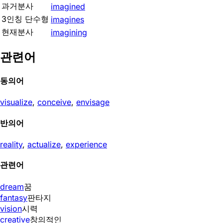
과거분사
imagined
3인칭 단수형
imagines
현재분사
imagining
관련어
동의어
visualize
,
conceive
,
envisage
반의어
reality
,
actualize
,
experience
관련어
dream
꿈
fantasy
판타지
vision
시력
creative
창의적인