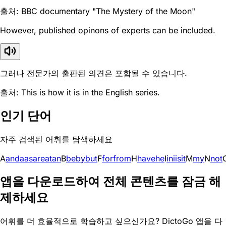
출처: BBC documentary "The Mystery of the Moon"
However, published opinons of experts can be included.
그러나 전문가의 출판된 의견은 포함될 수 있습니다.
출처: This is how it is in the English series.
인기 단어
자주 검색된 어휘를 탐색하세요
A
and
a
as
are
at
an
B
be
by
but
F
for
from
H
have
he
I
in
i
is
it
M
my
N
not
앱을 다운로드하여 전체 콘텐츠를 잠금 해
제하세요
어휘를 더 효율적으로 학습하고 싶으신가요? DictoGo 앱을 다