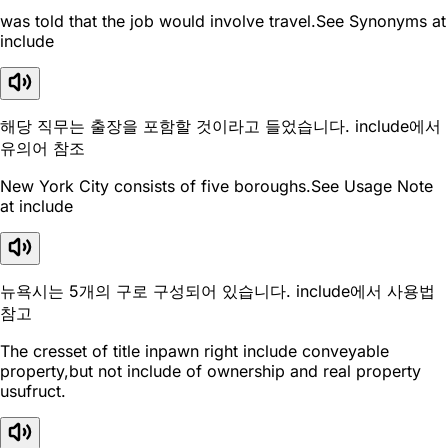
was told that the job would involve travel.See Synonyms at
include
해당 직무는 출장을 포함할 것이라고 들었습니다. include에서
유의어 참조
New York City consists of five boroughs.See Usage Note
at include
뉴욕시는 5개의 구로 구성되어 있습니다. include에서 사용법
참고
The cresset of title inpawn right include conveyable
property,but not include of ownership and real property
usufruct.