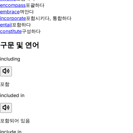
encompass
포괄하다
embrace
껴안다
incorporate
포함시키다, 통합하다
entail
포함하다
constitute
구성하다
구문 및 연어
including
포함
included in
포함되어 있음
include in