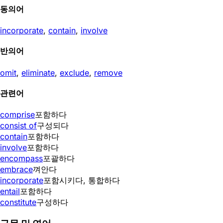
동의어
incorporate
,
contain
,
involve
반의어
omit
,
eliminate
,
exclude
,
remove
관련어
comprise
포함하다
consist of
구성되다
contain
포함하다
involve
포함하다
encompass
포괄하다
embrace
껴안다
incorporate
포함시키다, 통합하다
entail
포함하다
constitute
구성하다