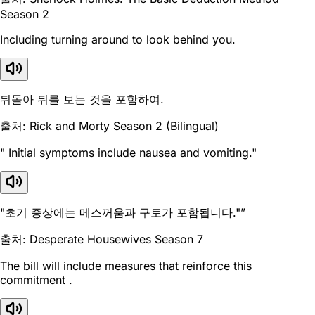
Season 2
Including turning around to look behind you.
뒤돌아 뒤를 보는 것을 포함하여.
출처: Rick and Morty Season 2 (Bilingual)
" Initial symptoms include nausea and vomiting."
"초기 증상에는 메스꺼움과 구토가 포함됩니다."”
출처: Desperate Housewives Season 7
The bill will include measures that reinforce this
commitment .