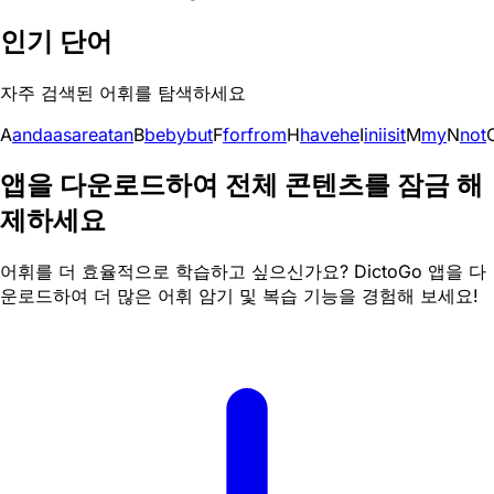
인기 단어
자주 검색된 어휘를 탐색하세요
A
and
a
as
are
at
an
B
be
by
but
F
for
from
H
have
he
I
in
i
is
it
M
my
N
not
앱을 다운로드하여 전체 콘텐츠를 잠금 해
제하세요
어휘를 더 효율적으로 학습하고 싶으신가요? DictoGo 앱을 다
운로드하여 더 많은 어휘 암기 및 복습 기능을 경험해 보세요!