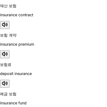
재산 보험
insurance contract
보험 계약
insurance premium
보험료
deposit insurance
예금 보험
insurance fund