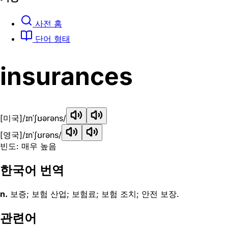
사전 홈
단어 형태
insurances
[미국]
/ɪnˈʃʊərəns/
[영국]
/ɪnˈʃʊrəns/
빈도: 매우 높음
한국어 번역
n.
보증; 보험 산업; 보험료; 보험 조치; 안전 보장.
관련어