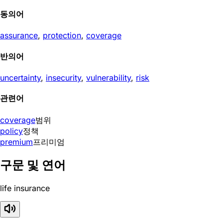
동의어
assurance
,
protection
,
coverage
반의어
uncertainty
,
insecurity
,
vulnerability
,
risk
관련어
coverage
범위
policy
정책
premium
프리미엄
구문 및 연어
life insurance