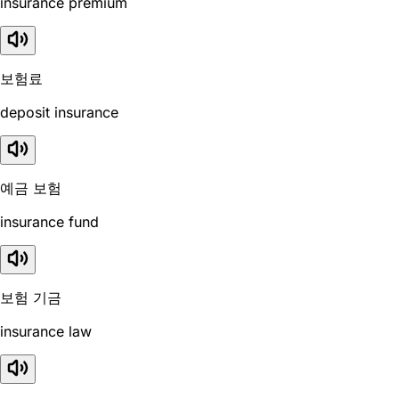
insurance premium
보험료
deposit insurance
예금 보험
insurance fund
보험 기금
insurance law