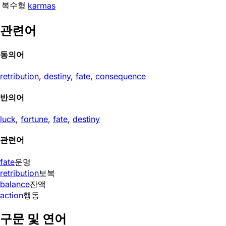
복수형
karmas
관련어
동의어
retribution
,
destiny
,
fate
,
consequence
반의어
luck
,
fortune
,
fate
,
destiny
관련어
fate
운명
retribution
보복
balance
잔액
action
행동
구문 및 연어