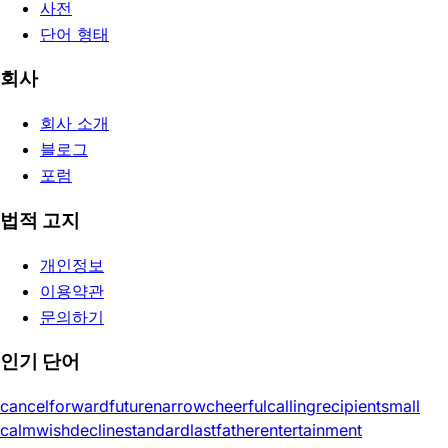
사전
단어 형태
회사
회사 소개
블로그
포럼
법적 고지
개인정보
이용약관
문의하기
인기 단어
cancel
forward
future
narrow
cheerful
calling
recipient
small
calm
wish
decline
standard
last
father
entertainment