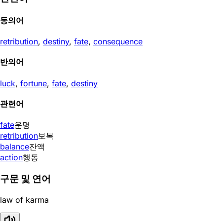
동의어
retribution
,
destiny
,
fate
,
consequence
반의어
luck
,
fortune
,
fate
,
destiny
관련어
fate
운명
retribution
보복
balance
잔액
action
행동
구문 및 연어
law of karma