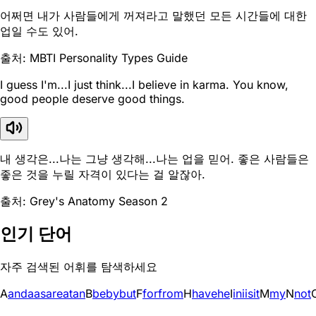
어쩌면 내가 사람들에게 꺼져라고 말했던 모든 시간들에 대한
업일 수도 있어.
출처: MBTI Personality Types Guide
I guess I'm...I just think...I believe in karma. You know,
good people deserve good things.
내 생각은...나는 그냥 생각해...나는 업을 믿어. 좋은 사람들은
좋은 것을 누릴 자격이 있다는 걸 알잖아.
출처: Grey's Anatomy Season 2
인기 단어
자주 검색된 어휘를 탐색하세요
A
and
a
as
are
at
an
B
be
by
but
F
for
from
H
have
he
I
in
i
is
it
M
my
N
not