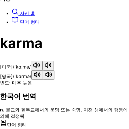
사전 홈
단어 형태
karma
[미국]
/'kɑːmə/
[영국]
/'kɑrmə/
빈도: 매우 높음
한국어 번역
n.
불교와 힌두교에서의 운명 또는 숙명, 이전 생에서의 행동에
의해 결정됨
단어 형태