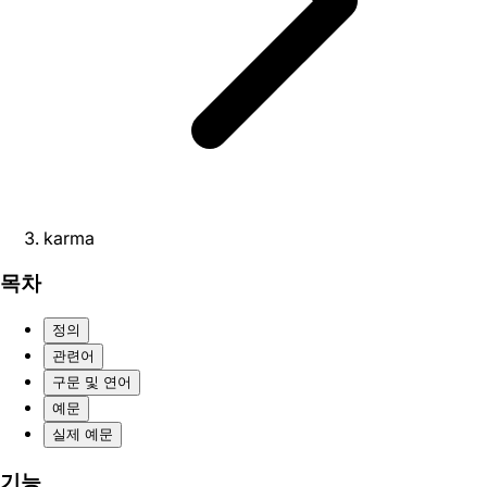
karma
목차
정의
관련어
구문 및 연어
예문
실제 예문
기능