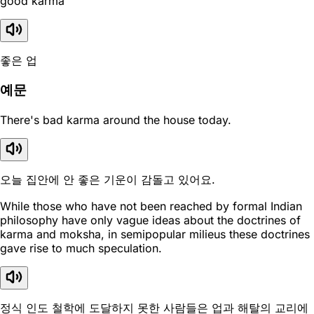
good karma
좋은 업
예문
There's bad karma around the house today.
오늘 집안에 안 좋은 기운이 감돌고 있어요.
While those who have not been reached by formal Indian
philosophy have only vague ideas about the doctrines of
karma and moksha, in semipopular milieus these doctrines
gave rise to much speculation.
정식 인도 철학에 도달하지 못한 사람들은 업과 해탈의 교리에