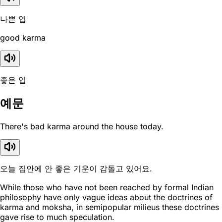
나쁜 업
good karma
좋은 업
예문
There's bad karma around the house today.
오늘 집안에 안 좋은 기운이 감돌고 있어요.
While those who have not been reached by formal Indian
philosophy have only vague ideas about the doctrines of
karma and moksha, in semipopular milieus these doctrines
gave rise to much speculation.