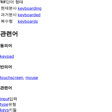
단어 형태
현재분사
keyboarding
과거분사
keyboarded
복수형
keyboards
관련어
동의어
keypad
반의어
touchscreen
,
mouse
관련어
input
입력
type
유형
keys
키들