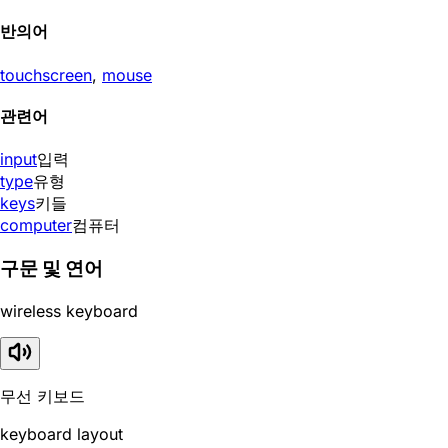
반의어
touchscreen
,
mouse
관련어
input
입력
type
유형
keys
키들
computer
컴퓨터
구문 및 연어
wireless keyboard
무선 키보드
keyboard layout