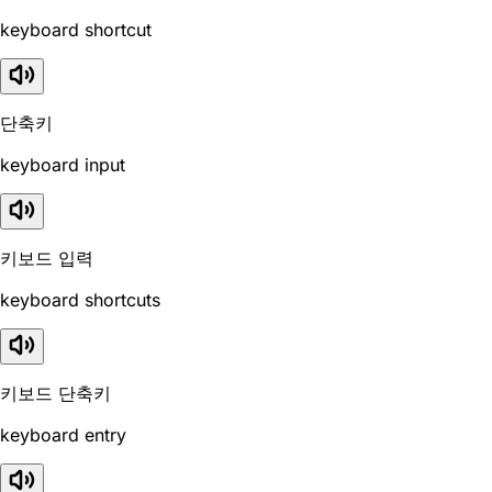
keyboard shortcut
단축키
keyboard input
키보드 입력
keyboard shortcuts
키보드 단축키
keyboard entry