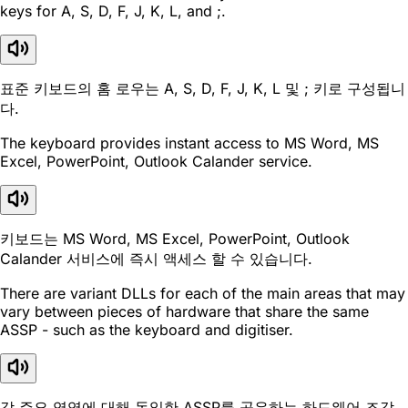
keys for A, S, D, F, J, K, L, and ;.
표준 키보드의 홈 로우는 A, S, D, F, J, K, L 및 ; 키로 구성됩니
다.
The keyboard provides instant access to MS Word, MS
Excel, PowerPoint, Outlook Calander service.
키보드는 MS Word, MS Excel, PowerPoint, Outlook
Calander 서비스에 즉시 액세스 할 수 있습니다.
There are variant DLLs for each of the main areas that may
vary between pieces of hardware that share the same
ASSP - such as the keyboard and digitiser.
각 주요 영역에 대해 동일한 ASSP를 공유하는 하드웨어 조각