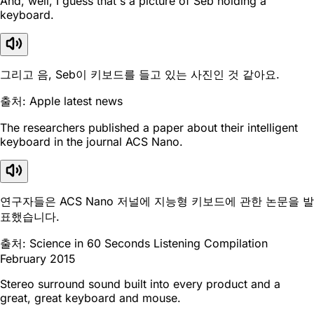
And, well, I guess that's a picture of Seb holding a
keyboard.
그리고 음, Seb이 키보드를 들고 있는 사진인 것 같아요.
출처: Apple latest news
The researchers published a paper about their intelligent
keyboard in the journal ACS Nano.
연구자들은 ACS Nano 저널에 지능형 키보드에 관한 논문을 발
표했습니다.
출처: Science in 60 Seconds Listening Compilation
February 2015
Stereo surround sound built into every product and a
great, great keyboard and mouse.