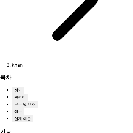
khan
목차
정의
관련어
구문 및 연어
예문
실제 예문
기능