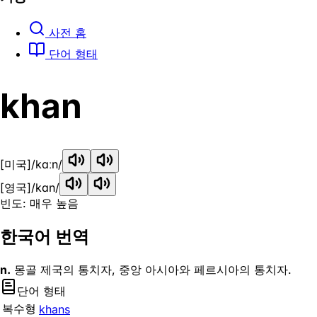
사전 홈
단어 형태
khan
[미국]
/kɑːn/
[영국]
/kɑn/
빈도: 매우 높음
한국어 번역
n.
몽골 제국의 통치자, 중앙 아시아와 페르시아의 통치자.
단어 형태
복수형
khans