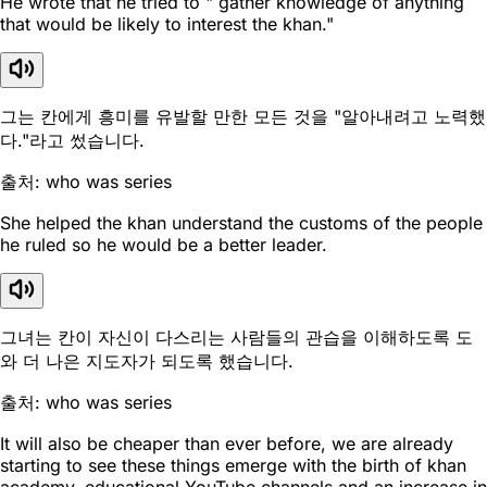
He wrote that he tried to " gather knowledge of anything
that would be likely to interest the khan."
그는 칸에게 흥미를 유발할 만한 모든 것을 "알아내려고 노력했
다."라고 썼습니다.
출처: who was series
She helped the khan understand the customs of the people
he ruled so he would be a better leader.
그녀는 칸이 자신이 다스리는 사람들의 관습을 이해하도록 도
와 더 나은 지도자가 되도록 했습니다.
출처: who was series
It will also be cheaper than ever before, we are already
starting to see these things emerge with the birth of khan
academy, educational YouTube channels and an increase in