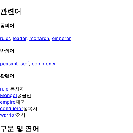
관련어
동의어
ruler
,
leader
,
monarch
,
emperor
반의어
peasant
,
serf
,
commoner
관련어
ruler
통치자
Mongol
몽골인
empire
제국
conqueror
정복자
warrior
전사
구문 및 연어