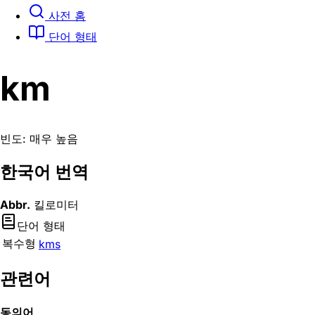
사전 홈
단어 형태
km
빈도: 매우 높음
한국어 번역
Abbr.
킬로미터
단어 형태
복수형
kms
관련어
동의어