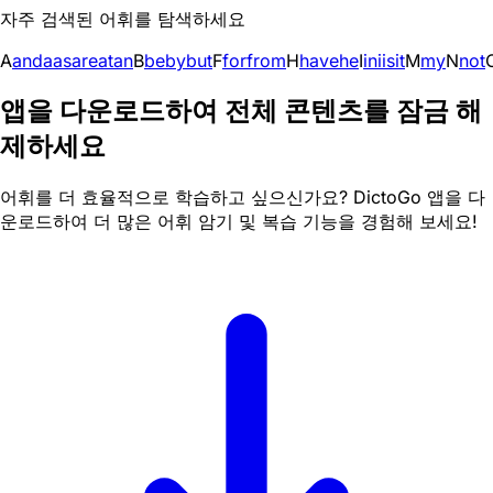
자주 검색된 어휘를 탐색하세요
A
and
a
as
are
at
an
B
be
by
but
F
for
from
H
have
he
I
in
i
is
it
M
my
N
not
앱을 다운로드하여 전체 콘텐츠를 잠금 해
제하세요
어휘를 더 효율적으로 학습하고 싶으신가요? DictoGo 앱을 다
운로드하여 더 많은 어휘 암기 및 복습 기능을 경험해 보세요!