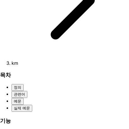
km
목차
정의
관련어
예문
실제 예문
기능