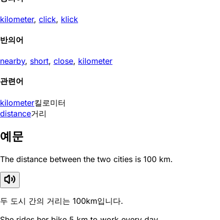
kilometer
,
click
,
klick
반의어
nearby
,
short
,
close
,
kilometer
관련어
kilometer
킬로미터
distance
거리
예문
The distance between the two cities is 100 km.
두 도시 간의 거리는 100km입니다.
She rides her bike 5 km to work every day.