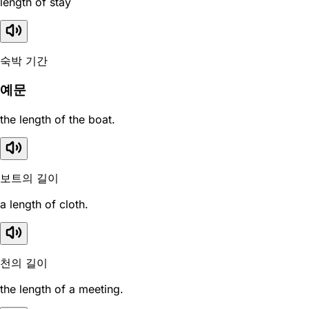
length of stay
숙박 기간
예문
the length of the boat.
보트의 길이
a length of cloth.
천의 길이
the length of a meeting.