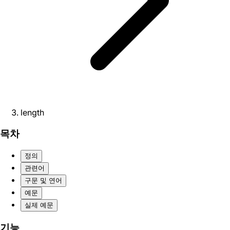
length
목차
정의
관련어
구문 및 연어
예문
실제 예문
기능