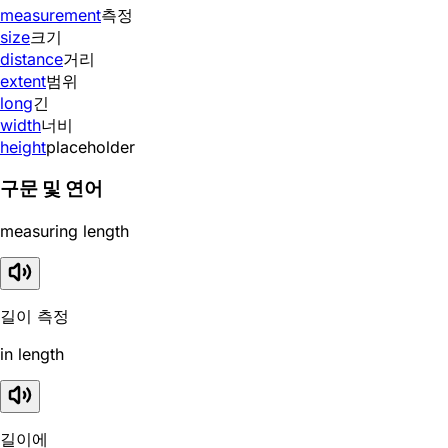
measurement
측정
size
크기
distance
거리
extent
범위
long
긴
width
너비
height
placeholder
구문 및 연어
measuring length
길이 측정
in length
길이에