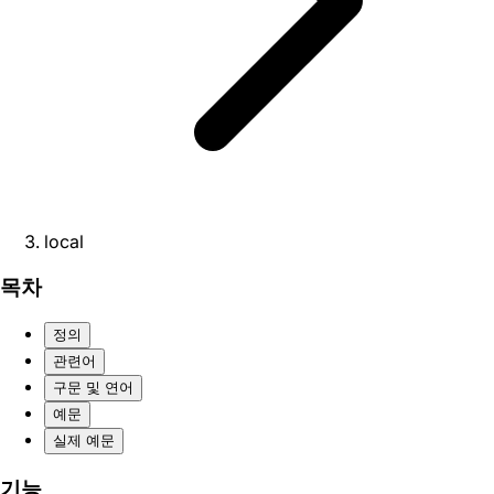
local
목차
정의
관련어
구문 및 연어
예문
실제 예문
기능