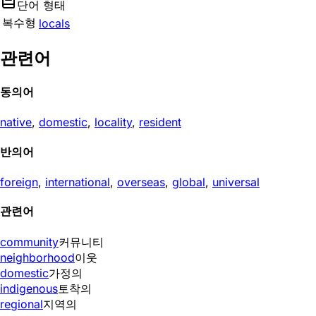
단어 형태
복수형
locals
관련어
동의어
native
,
domestic
,
locality
,
resident
반의어
foreign
,
international
,
overseas
,
global
,
universal
관련어
community
커뮤니티
neighborhood
이웃
domestic
가정의
indigenous
토착의
regional
지역의