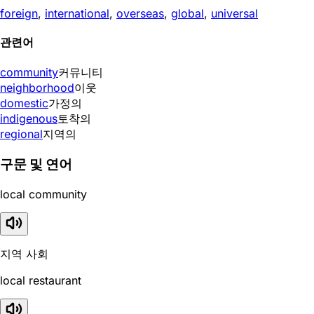
foreign
,
international
,
overseas
,
global
,
universal
관련어
community
커뮤니티
neighborhood
이웃
domestic
가정의
indigenous
토착의
regional
지역의
구문 및 연어
local community
지역 사회
local restaurant