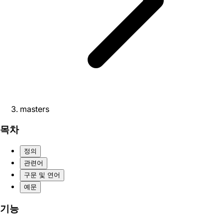
masters
목차
정의
관련어
구문 및 연어
예문
기능