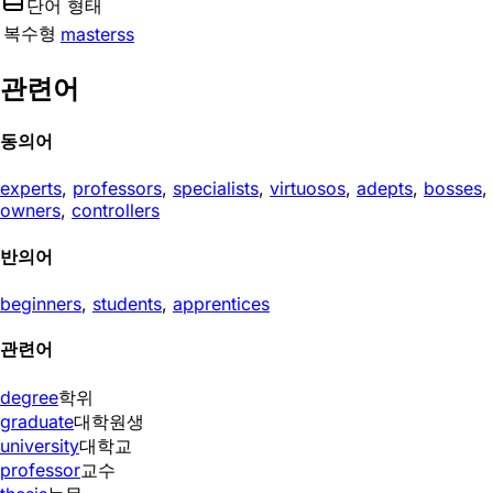
단어 형태
복수형
masterss
관련어
동의어
experts
,
professors
,
specialists
,
virtuosos
,
adepts
,
bosses
,
owners
,
controllers
반의어
beginners
,
students
,
apprentices
관련어
degree
학위
graduate
대학원생
university
대학교
professor
교수