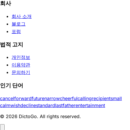
회사
회사 소개
블로그
포럼
법적 고지
개인정보
이용약관
문의하기
인기 단어
cancel
forward
future
narrow
cheerful
calling
recipient
small
calm
wish
decline
standard
last
father
entertainment
© 2026 DictoGo. All rights reserved.