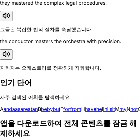
they mastered the complex legal procedures.
그들은 복잡한 법적 절차를 숙달했습니다.
the conductor masters the orchestra with precision.
지휘자는 오케스트라를 정확하게 지휘합니다.
인기 단어
자주 검색된 어휘를 탐색하세요
A
and
a
as
are
at
an
B
be
by
but
F
for
from
H
have
he
I
in
i
is
it
M
my
N
not
앱을 다운로드하여 전체 콘텐츠를 잠금 해
제하세요