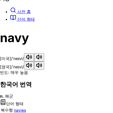
사전 홈
단어 형태
navy
[미국]
/ˈneɪvi/
[영국]
/ˈneɪvi/
빈도: 매우 높음
한국어 번역
n.
해군
단어 형태
복수형
navies