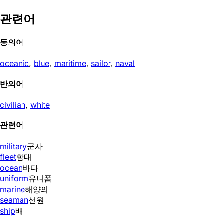
관련어
동의어
oceanic
,
blue
,
maritime
,
sailor
,
naval
반의어
civilian
,
white
관련어
military
군사
fleet
함대
ocean
바다
uniform
유니폼
marine
해양의
seaman
선원
ship
배