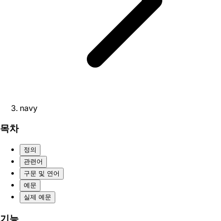
navy
목차
정의
관련어
구문 및 연어
예문
실제 예문
기능