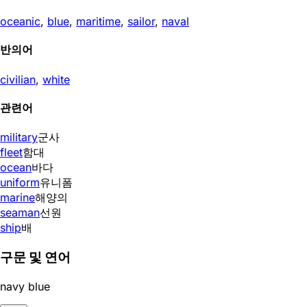
oceanic
,
blue
,
maritime
,
sailor
,
naval
반의어
civilian
,
white
관련어
military
군사
fleet
함대
ocean
바다
uniform
유니폼
marine
해양의
seaman
선원
ship
배
구문 및 연어
navy blue