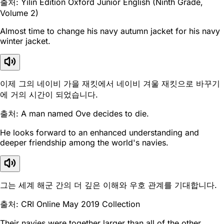
출처: Yilin Edition Oxford Junior English (Ninth Grade,
Volume 2)
Almost time to change his navy autumn jacket for his navy
winter jacket.
이제 그의 네이비 가을 재킷에서 네이비 겨울 재킷으로 바꾸기
에 거의 시간이 되었습니다.
출처: A man named Ove decides to die.
He looks forward to an enhanced understanding and
deeper friendship among the world's navies.
그는 세계 해군 간의 더 깊은 이해와 우호 관계를 기대합니다.
출처: CRI Online May 2019 Collection
Their navies were together larger than all of the other