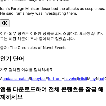
Iran's Foreign Minister described the attacks as suspicious.
He said Iran's navy was investigating them.
이란 외무 장관은 이러한 공격을 의심스럽다고 묘사했습니다.
그는 이란 해군이 조사 중이라고 말했습니다.
출처: The Chronicles of Novel Events
인기 단어
자주 검색된 어휘를 탐색하세요
A
and
a
as
are
at
an
B
be
by
but
F
for
from
H
have
he
I
in
i
is
it
M
my
N
not
앱을 다운로드하여 전체 콘텐츠를 잠금 해
제하세요