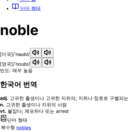
단어 형태
noble
[미국]
/ˈnəʊbl/
[영국]
/ˈnoʊbl/
빈도: 매우 높음
한국어 번역
adj.
고귀한 출생이나 고귀한 지위의; 지위나 칭호로 구별되는
n.
고귀한 출생이나 지위의 사람
vt.
붙잡다; 체포하다 또는 arrest
단어 형태
복수형
nobles