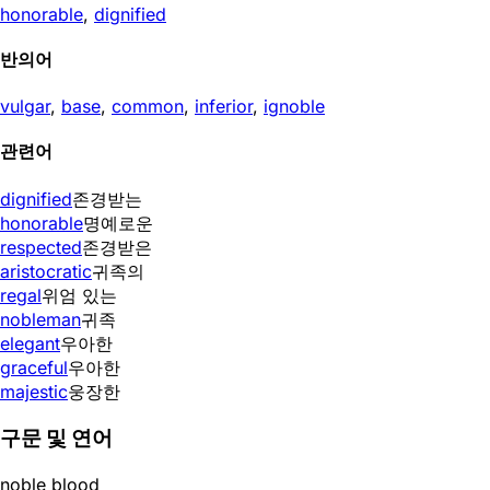
honorable
,
dignified
반의어
vulgar
,
base
,
common
,
inferior
,
ignoble
관련어
dignified
존경받는
honorable
명예로운
respected
존경받은
aristocratic
귀족의
regal
위엄 있는
nobleman
귀족
elegant
우아한
graceful
우아한
majestic
웅장한
구문 및 연어
noble blood