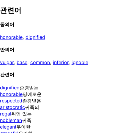
관련어
동의어
honorable
,
dignified
반의어
vulgar
,
base
,
common
,
inferior
,
ignoble
관련어
dignified
존경받는
honorable
명예로운
respected
존경받은
aristocratic
귀족의
regal
위엄 있는
nobleman
귀족
elegant
우아한