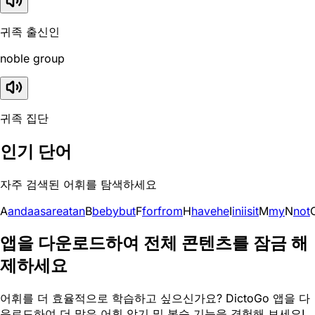
귀족 출신인
noble group
귀족 집단
인기 단어
자주 검색된 어휘를 탐색하세요
A
and
a
as
are
at
an
B
be
by
but
F
for
from
H
have
he
I
in
i
is
it
M
my
N
not
앱을 다운로드하여 전체 콘텐츠를 잠금 해
제하세요
어휘를 더 효율적으로 학습하고 싶으신가요? DictoGo 앱을 다
운로드하여 더 많은 어휘 암기 및 복습 기능을 경험해 보세요!