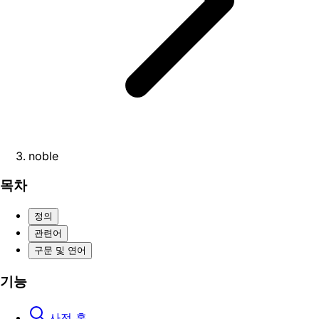
noble
목차
정의
관련어
구문 및 연어
기능
사전 홈