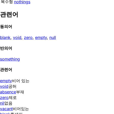
복수형
nothings
관련어
동의어
blank
,
void
,
zero
,
empty
,
null
반의어
something
관련어
empty
비어 있는
void
공허
absence
부재
zero
제로
nil
없음
vacant
비어있는