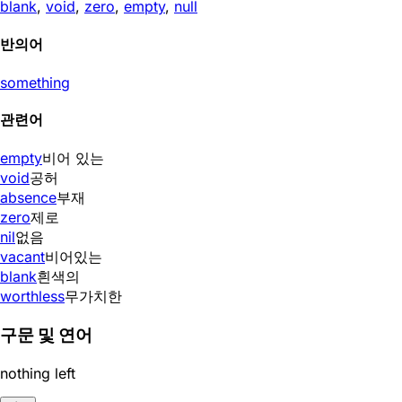
blank
,
void
,
zero
,
empty
,
null
반의어
something
관련어
empty
비어 있는
void
공허
absence
부재
zero
제로
nil
없음
vacant
비어있는
blank
흰색의
worthless
무가치한
구문 및 연어
nothing left