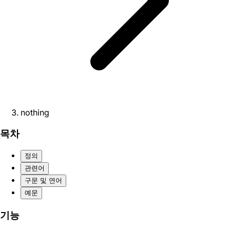
nothing
목차
정의
관련어
구문 및 연어
예문
기능