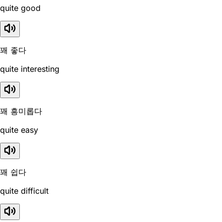
quite good
꽤 좋다
quite interesting
꽤 흥미롭다
quite easy
꽤 쉽다
quite difficult