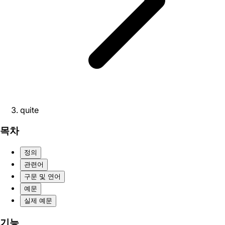
quite
목차
정의
관련어
구문 및 연어
예문
실제 예문
기능