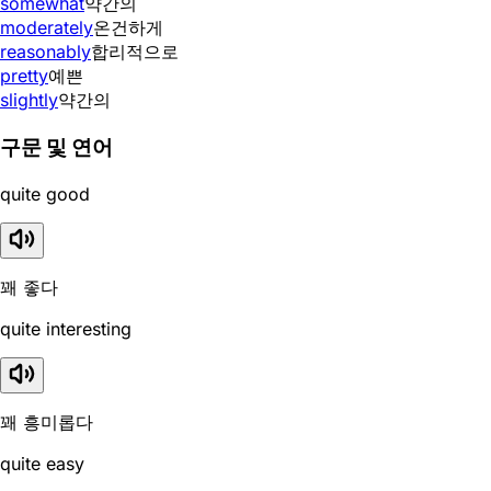
somewhat
약간의
moderately
온건하게
reasonably
합리적으로
pretty
예쁜
slightly
약간의
구문 및 연어
quite good
꽤 좋다
quite interesting
꽤 흥미롭다
quite easy