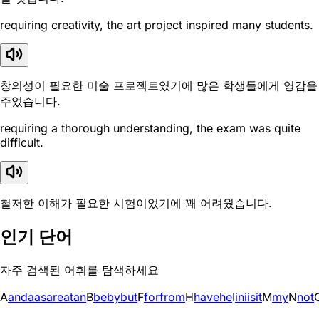
requiring creativity, the art project inspired many students.
창의성이 필요한 미술 프로젝트였기에 많은 학생들에게 영감을
주었습니다.
requiring a thorough understanding, the exam was quite
difficult.
철저한 이해가 필요한 시험이었기에 꽤 어려웠습니다.
인기 단어
자주 검색된 어휘를 탐색하세요
A
and
a
as
are
at
an
B
be
by
but
F
for
from
H
have
he
I
in
i
is
it
M
my
N
not