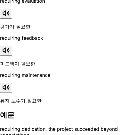
requiring evaluation
평가가 필요한
requiring feedback
피드백이 필요한
requiring maintenance
유지 보수가 필요한
예문
requiring dedication, the project succeeded beyond