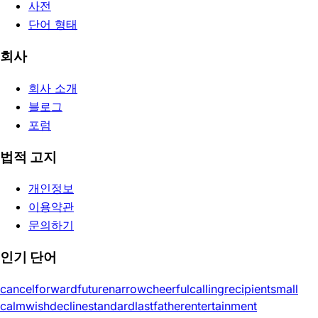
사전
단어 형태
회사
회사 소개
블로그
포럼
법적 고지
개인정보
이용약관
문의하기
인기 단어
cancel
forward
future
narrow
cheerful
calling
recipient
small
calm
wish
decline
standard
last
father
entertainment