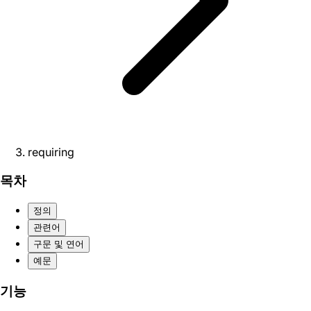
requiring
목차
정의
관련어
구문 및 연어
예문
기능