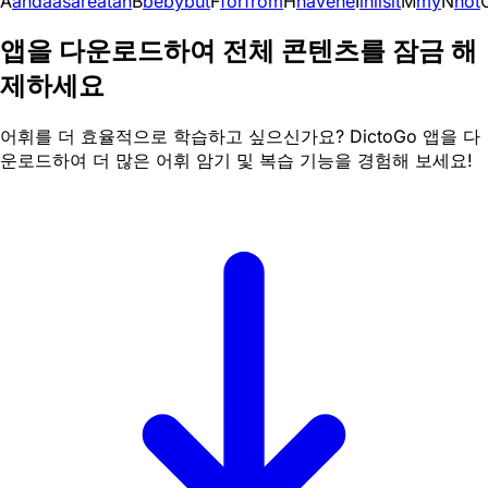
A
and
a
as
are
at
an
B
be
by
but
F
for
from
H
have
he
I
in
i
is
it
M
my
N
not
앱을 다운로드하여 전체 콘텐츠를 잠금 해
제하세요
어휘를 더 효율적으로 학습하고 싶으신가요? DictoGo 앱을 다
운로드하여 더 많은 어휘 암기 및 복습 기능을 경험해 보세요!