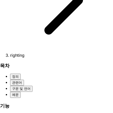
righting
목차
정의
관련어
구문 및 연어
예문
기능