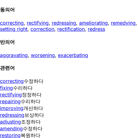
동의어
correcting
,
rectifying
,
redressing
,
ameliorating
,
remedying
,
setting right
,
correction
,
rectification
,
redress
반의어
aggravating
,
worsening
,
exacerbating
관련어
correcting
수정하다
fixing
수리하다
rectifying
정정하다
repairing
수리하다
improving
개선하다
redressing
보상하다
adjusting
조정하다
amending
수정하다
restoring
복원하다