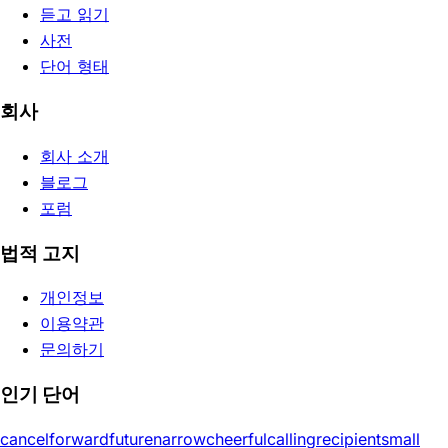
듣고 읽기
사전
단어 형태
회사
회사 소개
블로그
포럼
법적 고지
개인정보
이용약관
문의하기
인기 단어
cancel
forward
future
narrow
cheerful
calling
recipient
small