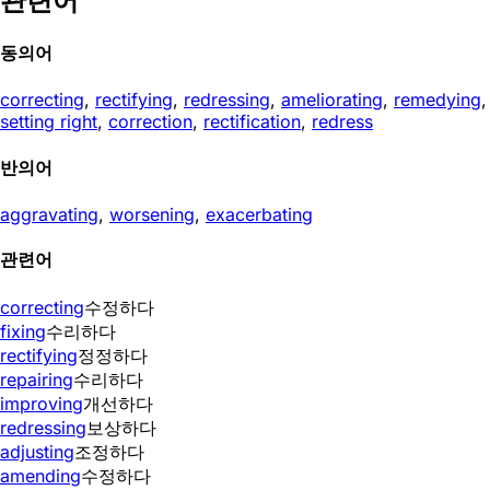
관련어
동의어
correcting
,
rectifying
,
redressing
,
ameliorating
,
remedying
,
setting right
,
correction
,
rectification
,
redress
반의어
aggravating
,
worsening
,
exacerbating
관련어
correcting
수정하다
fixing
수리하다
rectifying
정정하다
repairing
수리하다
improving
개선하다
redressing
보상하다
adjusting
조정하다
amending
수정하다