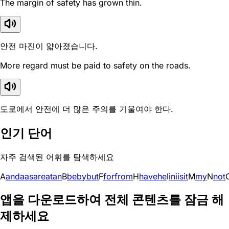
The margin of safety has grown thin.
안전 마진이 얇아졌습니다.
More regard must be paid to safety on the roads.
도로에서 안전에 더 많은 주의를 기울여야 한다.
인기 단어
자주 검색된 어휘를 탐색하세요
A
and
a
as
are
at
an
B
be
by
but
F
for
from
H
have
he
I
in
i
is
it
M
my
N
not
앱을 다운로드하여 전체 콘텐츠를 잠금 해
제하세요