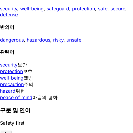
security
,
well-being
,
safeguard
,
protection
,
safe
,
secure
,
defense
반의어
dangerous
,
hazardous
,
risky
,
unsafe
관련어
security
보안
protection
보호
well-being
웰빙
precaution
주의
hazard
위험
peace of mind
마음의 평화
구문 및 연어
Safety first