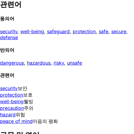
관련어
동의어
security
,
well-being
,
safeguard
,
protection
,
safe
,
secure
,
defense
반의어
dangerous
,
hazardous
,
risky
,
unsafe
관련어
security
보안
protection
보호
well-being
웰빙
precaution
주의
hazard
위험
peace of mind
마음의 평화