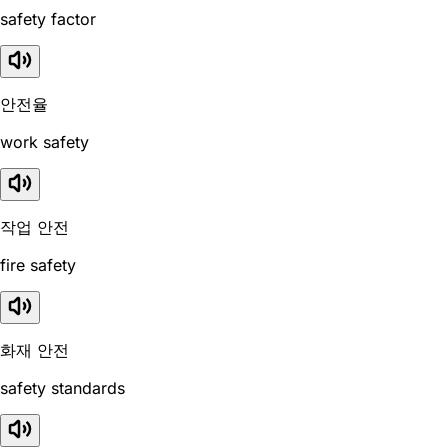
safety factor
안전율
work safety
작업 안전
fire safety
화재 안전
safety standards