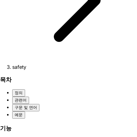
safety
목차
정의
관련어
구문 및 연어
예문
기능