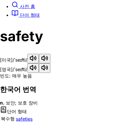
사전 홈
단어 형태
safety
[미국]
/ˈseɪfti/
[영국]
/ˈseɪfti/
빈도: 매우 높음
한국어 번역
n.
보안; 보호 장비
단어 형태
복수형
safeties