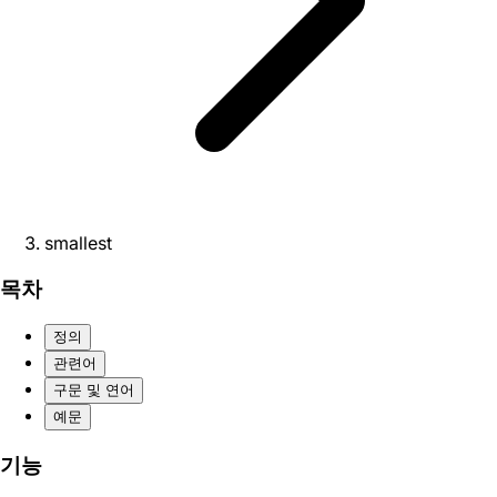
smallest
목차
정의
관련어
구문 및 연어
예문
기능