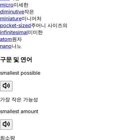
micro
미세한
diminutive
작은
miniature
미니어처
pocket-sized
주머니 사이즈의
infinitesimal
미미한
atom
원자
nano
나노
구문 및 연어
smallest possible
가장 작은 가능성
smallest amount
최소량