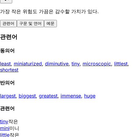
가장 작은 위험도 가끔은 감수할 가치가 있다.
관련어
구문 및 연어
예문
관련어
동의어
least
,
miniaturized
,
diminutive
,
tiny
,
microscopic
,
littlest
,
shortest
반의어
largest
,
biggest
,
greatest
,
immense
,
huge
관련어
tiny
작은
mini
미니
little
작은