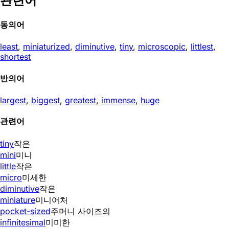
관련어
동의어
least
,
miniaturized
,
diminutive
,
tiny
,
microscopic
,
littlest
,
shortest
반의어
largest
,
biggest
,
greatest
,
immense
,
huge
관련어
tiny
작은
mini
미니
little
작은
micro
미세한
diminutive
작은
miniature
미니어처
pocket-sized
주머니 사이즈의
infinitesimal
미미한