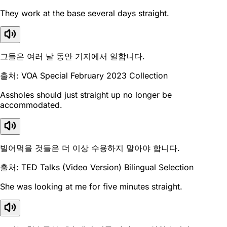
They work at the base several days straight.
그들은 여러 날 동안 기지에서 일합니다.
출처: VOA Special February 2023 Collection
Assholes should just straight up no longer be
accommodated.
빌어먹을 것들은 더 이상 수용하지 말아야 합니다.
출처: TED Talks (Video Version) Bilingual Selection
She was looking at me for five minutes straight.