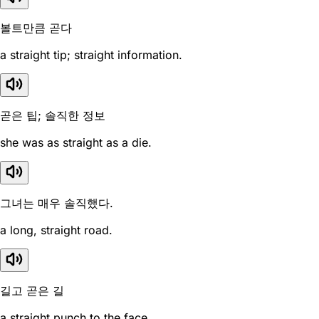
볼트만큼 곧다
a straight tip; straight information.
곧은 팁; 솔직한 정보
she was as straight as a die.
그녀는 매우 솔직했다.
a long, straight road.
길고 곧은 길
a straight punch to the face.