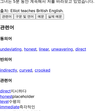
그녀는 5분 동안 계속해서 저를 바라보고 있었습니다.
출처: Elliot teaches British English.
관련어
구문 및 연어
예문
실제 예문
관련어
동의어
undeviating
,
honest
,
linear
,
unwavering
,
direct
반의어
indirectly
,
curved
,
crooked
관련어
direct
지시하다
honest
placeholder
level
수평의
immediate
즉각적인