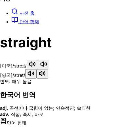
사전 홈
단어 형태
straight
[미국]
/streɪt/
[영국]
/stret/
빈도: 매우 높음
한국어 번역
adj.
곡선이나 굽힘이 없는; 연속적인; 솔직한
adv.
직접; 즉시, 바로
단어 형태