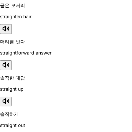
곧은 모서리
straighten hair
머리를 빗다
straightforward answer
솔직한 대답
straight up
솔직하게
straight out