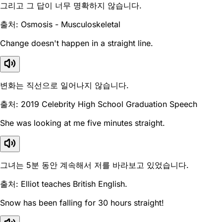
그리고 그 답이 너무 명확하지 않습니다.
출처: Osmosis - Musculoskeletal
Change doesn't happen in a straight line.
변화는 직선으로 일어나지 않습니다.
출처: 2019 Celebrity High School Graduation Speech
She was looking at me five minutes straight.
그녀는 5분 동안 계속해서 저를 바라보고 있었습니다.
출처: Elliot teaches British English.
Snow has been falling for 30 hours straight!