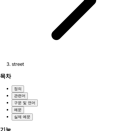
street
목차
정의
관련어
구문 및 연어
예문
실제 예문
기능