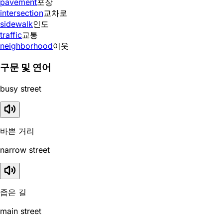
pavement
포장
intersection
교차로
sidewalk
인도
traffic
교통
neighborhood
이웃
구문 및 연어
busy street
바쁜 거리
narrow street
좁은 길
main street