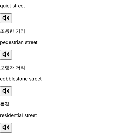
quiet street
조용한 거리
pedestrian street
보행자 거리
cobblestone street
돌길
residential street