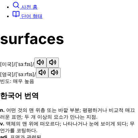
사전 홈
단어 형태
surfaces
[미국]
/[ˈsɜːfɪs]/
[영국]
/[ˈsɜːrfɪs]/
빈도: 매우 높음
한국어 번역
n.
어떤 것의 맨 위층 또는 바깥 부분; 평평하거나 비교적 매끄
러운 표면; 두 개 이상의 요소가 만나는 지점.
v.
액체의 맨 위에 떠오르다; 나타나거나 눈에 보이게 되다; 무
언가를 코팅하다.
adj.
표면과 관련된.