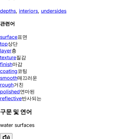
depths
,
interiors
,
undersides
관련어
surface
표면
top
상단
layer
층
texture
질감
finish
마감
coating
코팅
smooth
매끄러운
rough
거친
polished
연마된
reflective
반사되는
구문 및 연어
water surfaces