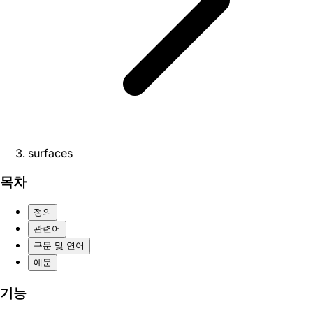
surfaces
목차
정의
관련어
구문 및 연어
예문
기능