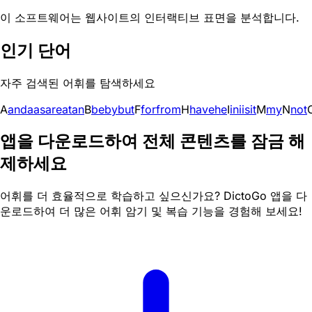
이 소프트웨어는 웹사이트의 인터랙티브 표면을 분석합니다.
인기 단어
자주 검색된 어휘를 탐색하세요
A
and
a
as
are
at
an
B
be
by
but
F
for
from
H
have
he
I
in
i
is
it
M
my
N
not
앱을 다운로드하여 전체 콘텐츠를 잠금 해
제하세요
어휘를 더 효율적으로 학습하고 싶으신가요? DictoGo 앱을 다
운로드하여 더 많은 어휘 암기 및 복습 기능을 경험해 보세요!