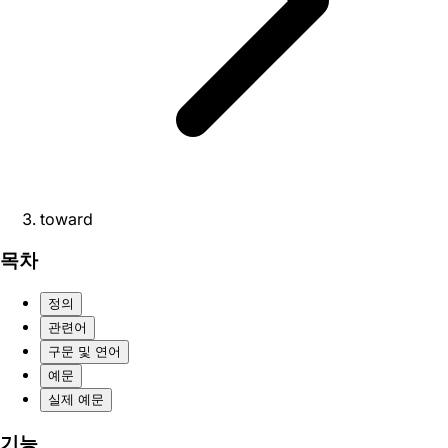
toward
목차
정의
관련어
구문 및 연어
예문
실제 예문
기능