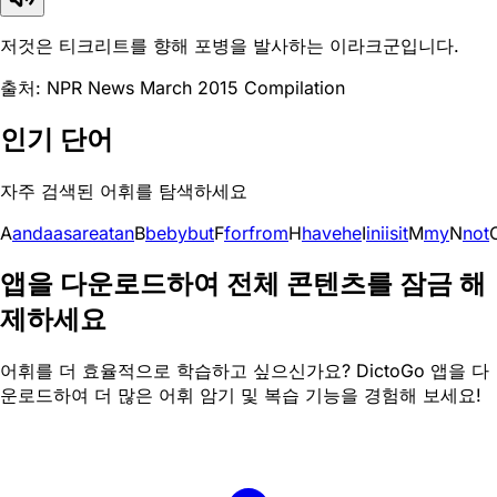
저것은 티크리트를 향해 포병을 발사하는 이라크군입니다.
출처: NPR News March 2015 Compilation
인기 단어
자주 검색된 어휘를 탐색하세요
A
and
a
as
are
at
an
B
be
by
but
F
for
from
H
have
he
I
in
i
is
it
M
my
N
not
앱을 다운로드하여 전체 콘텐츠를 잠금 해
제하세요
어휘를 더 효율적으로 학습하고 싶으신가요? DictoGo 앱을 다
운로드하여 더 많은 어휘 암기 및 복습 기능을 경험해 보세요!