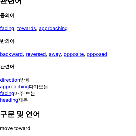
관련어
동의어
facing
,
towards
,
approaching
반의어
backward
,
reversed
,
away
,
opposite
,
opposed
관련어
direction
방향
approaching
다가오는
facing
마주 보는
heading
제목
구문 및 연어
move toward