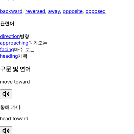
backward
,
reversed
,
away
,
opposite
,
opposed
관련어
direction
방향
approaching
다가오는
facing
마주 보는
heading
제목
구문 및 연어
move toward
향해 가다
head toward