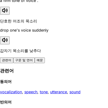
a firm tone of voice .
단호한 어조의 목소리
drop one's voice suddenly
갑자기 목소리를 낮추다
관련어
구문 및 연어
예문
관련어
동의어
vocalization
,
speech
,
tone
,
utterance
,
sound
반의어