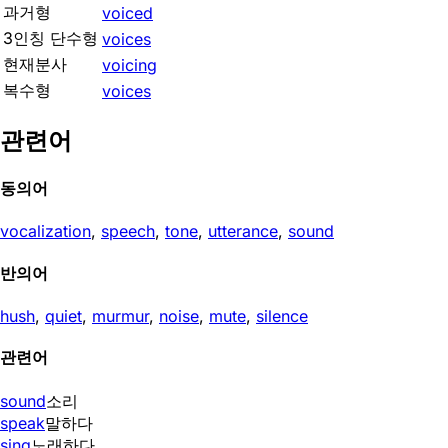
과거형
voiced
3인칭 단수형
voices
현재분사
voicing
복수형
voices
관련어
동의어
vocalization
,
speech
,
tone
,
utterance
,
sound
반의어
hush
,
quiet
,
murmur
,
noise
,
mute
,
silence
관련어
sound
소리
speak
말하다
sing
노래하다