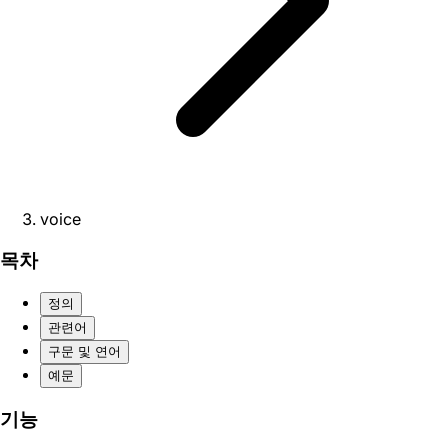
voice
목차
정의
관련어
구문 및 연어
예문
기능