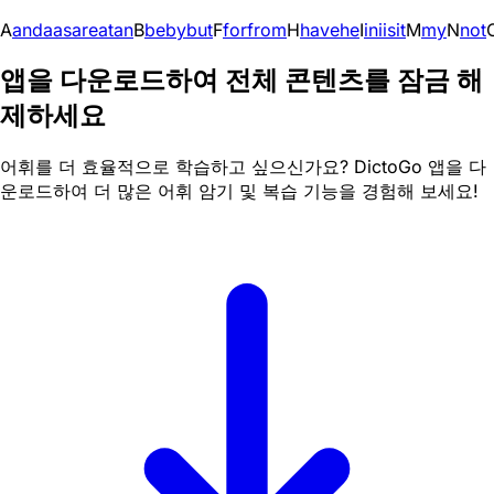
A
and
a
as
are
at
an
B
be
by
but
F
for
from
H
have
he
I
in
i
is
it
M
my
N
not
앱을 다운로드하여 전체 콘텐츠를 잠금 해
제하세요
어휘를 더 효율적으로 학습하고 싶으신가요? DictoGo 앱을 다
운로드하여 더 많은 어휘 암기 및 복습 기능을 경험해 보세요!