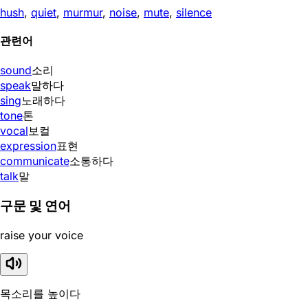
hush
,
quiet
,
murmur
,
noise
,
mute
,
silence
관련어
sound
소리
speak
말하다
sing
노래하다
tone
톤
vocal
보컬
expression
표현
communicate
소통하다
talk
말
구문 및 연어
raise your voice
목소리를 높이다