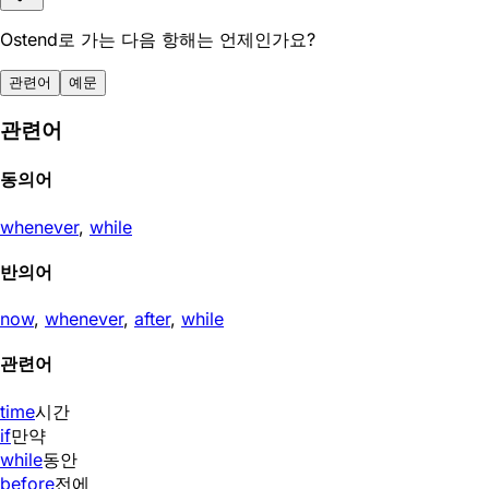
Ostend로 가는 다음 항해는 언제인가요?
관련어
예문
관련어
동의어
whenever
,
while
반의어
now
,
whenever
,
after
,
while
관련어
time
시간
if
만약
while
동안
before
전에