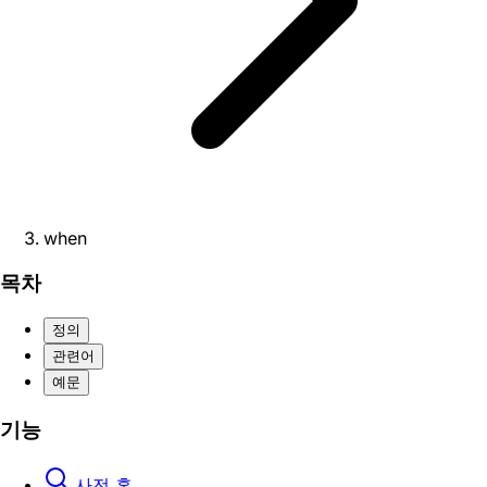
when
목차
정의
관련어
예문
기능
사전 홈