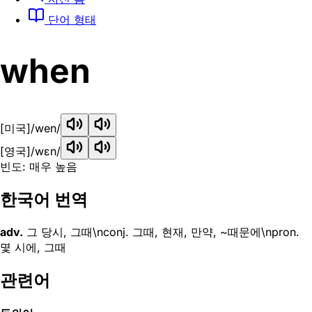
단어 형태
when
[미국]
/wen/
[영국]
/wɛn/
빈도: 매우 높음
한국어 번역
adv.
그 당시, 그때\nconj. 그때, 현재, 만약, ~때문에\npron.
몇 시에, 그때
관련어