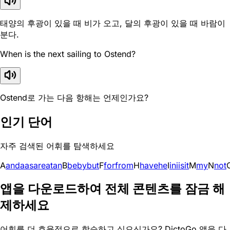
태양의 후광이 있을 때 비가 오고, 달의 후광이 있을 때 바람이
분다.
When is the next sailing to Ostend?
Ostend로 가는 다음 항해는 언제인가요?
인기 단어
자주 검색된 어휘를 탐색하세요
A
and
a
as
are
at
an
B
be
by
but
F
for
from
H
have
he
I
in
i
is
it
M
my
N
not
앱을 다운로드하여 전체 콘텐츠를 잠금 해
제하세요
어휘를 더 효율적으로 학습하고 싶으신가요? DictoGo 앱을 다