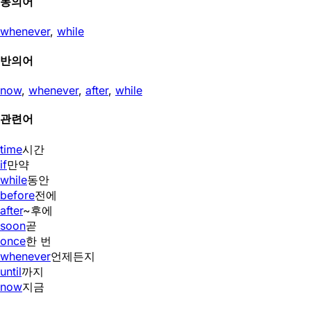
동의어
whenever
,
while
반의어
now
,
whenever
,
after
,
while
관련어
time
시간
if
만약
while
동안
before
전에
after
~후에
soon
곧
once
한 번
whenever
언제든지
until
까지
now
지금