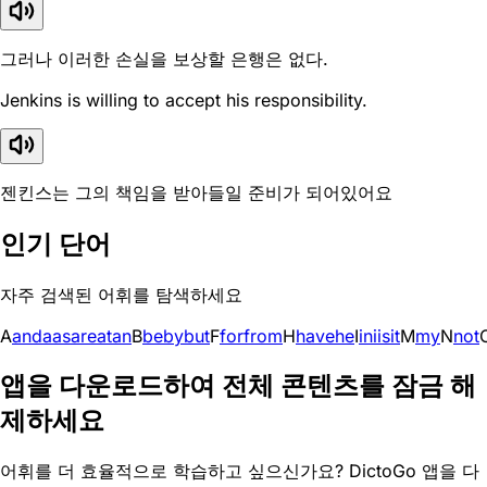
그러나 이러한 손실을 보상할 은행은 없다.
Jenkins is willing to accept his responsibility.
젠킨스는 그의 책임을 받아들일 준비가 되어있어요
인기 단어
자주 검색된 어휘를 탐색하세요
A
and
a
as
are
at
an
B
be
by
but
F
for
from
H
have
he
I
in
i
is
it
M
my
N
not
앱을 다운로드하여 전체 콘텐츠를 잠금 해
제하세요
어휘를 더 효율적으로 학습하고 싶으신가요? DictoGo 앱을 다