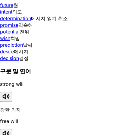
future
월
intent
의도
determination
메시지 읽기 취소
promise
약속해
potential
전위
wish
희망
prediction
날씨
desire
메시지
decision
결정
구문 및 연어
strong will
강한 의지
free will