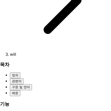
will
목차
정의
관련어
구문 및 연어
예문
기능