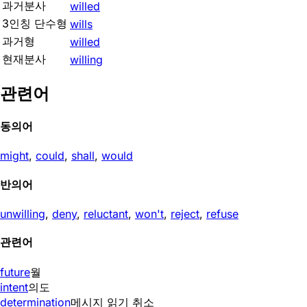
과거분사
willed
3인칭 단수형
wills
과거형
willed
현재분사
willing
관련어
동의어
might
,
could
,
shall
,
would
반의어
unwilling
,
deny
,
reluctant
,
won't
,
reject
,
refuse
관련어
future
월
intent
의도
determination
메시지 읽기 취소