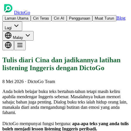
DictoGo
Blog
Laman Utama
Ciri Teras
Ciri AI
Penggunaan
Muat Turun
Lagi
Malay
Tulis diari Cina dan jadikannya latihan
listening Inggeris dengan DictoGo
8 Mei 2026
· DictoGo Team
Anda boleh belajar buku teks bertahun-tahun tetapi masih keliru
apabila mendengar Inggeris sebenar. Masalahnya bukan memori
sahaja; bahan juga penting. Dialog buku teks ialah hidup orang lain,
manakala diari anda mengandungi butiran dan emosi yang anda
fahami.
DictoGo mempunyai fungsi berguna:
apa-apa teks yang anda tulis
boleh menjadi lesson listening Inggeris peribadi.