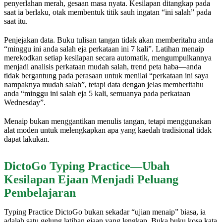
penyerlahan merah, gesaan masa nyata. Kesilapan ditangkap pada
saat ia berlaku, otak membentuk titik sauh ingatan “ini salah” pada
saat itu.
Penjejakan data. Buku tulisan tangan tidak akan memberitahu anda
“minggu ini anda salah eja perkataan ini 7 kali”. Latihan menaip
merekodkan setiap kesilapan secara automatik, mengumpulkannya
menjadi analisis perkataan mudah salah, trend peta haba—anda
tidak bergantung pada perasaan untuk menilai “perkataan ini saya
nampaknya mudah salah”, tetapi data dengan jelas memberitahu
anda “minggu ini salah eja 5 kali, semuanya pada perkataan
Wednesday”.
Menaip bukan menggantikan menulis tangan, tetapi menggunakan
alat moden untuk melengkapkan apa yang kaedah tradisional tidak
dapat lakukan.
DictoGo Typing Practice—Ubah
Kesilapan Ejaan Menjadi Peluang
Pembelajaran
Typing Practice DictoGo bukan sekadar “ujian menaip” biasa, ia
adalah satu gelung latihan ejaan yang lengkap. Buka buku kosa kata