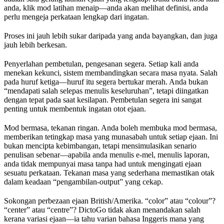
anda, klik mod latihan menaip—anda akan melihat definisi, anda
perlu mengeja perkataan lengkap dari ingatan.
Proses ini jauh lebih sukar daripada yang anda bayangkan, dan juga
jauh lebih berkesan.
Penyerlahan pembetulan, pengesanan segera. Setiap kali anda
menekan kekunci, sistem membandingkan secara masa nyata. Salah
pada huruf ketiga—huruf itu segera bertukar merah. Anda bukan
“mendapati salah selepas menulis keseluruhan”, tetapi diingatkan
dengan tepat pada saat kesilapan. Pembetulan segera ini sangat
penting untuk membentuk ingatan otot ejaan.
Mod bermasa, tekanan ringan. Anda boleh membuka mod bermasa,
memberikan tetingkap masa yang munasabah untuk setiap ejaan. Ini
bukan mencipta kebimbangan, tetapi mensimulasikan senario
penulisan sebenar—apabila anda menulis e-mel, menulis laporan,
anda tidak mempunyai masa tanpa had untuk mengingati ejaan
sesuatu perkataan. Tekanan masa yang sederhana memastikan otak
dalam keadaan “pengambilan-output” yang cekap.
Sokongan perbezaan ejaan British/Amerika. “color” atau “colour”?
“center” atau “centre”? DictoGo tidak akan menandakan salah
kerana variasi ejaan—ia tahu varian bahasa Inggeris mana yang