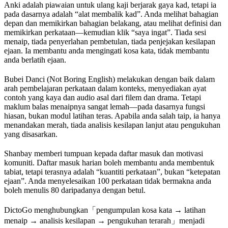
Anki adalah piawaian untuk ulang kaji berjarak gaya kad, tetapi ia
pada dasarnya adalah “alat membalik kad”. Anda melihat bahagian
depan dan memikirkan bahagian belakang, atau melihat definisi dan
memikirkan perkataan—kemudian klik “saya ingat”. Tiada sesi
menaip, tiada penyerlahan pembetulan, tiada penjejakan kesilapan
ejaan. Ia membantu anda mengingati kosa kata, tidak membantu
anda berlatih ejaan.
Bubei Danci (Not Boring English) melakukan dengan baik dalam
arah pembelajaran perkataan dalam konteks, menyediakan ayat
contoh yang kaya dan audio asal dari filem dan drama. Tetapi
maklum balas menaipnya sangat lemah—pada dasarnya fungsi
hiasan, bukan modul latihan teras. Apabila anda salah taip, ia hanya
menandakan merah, tiada analisis kesilapan lanjut atau pengukuhan
yang disasarkan.
Shanbay memberi tumpuan kepada daftar masuk dan motivasi
komuniti. Daftar masuk harian boleh membantu anda membentuk
tabiat, tetapi terasnya adalah “kuantiti perkataan”, bukan “ketepatan
ejaan”. Anda menyelesaikan 100 perkataan tidak bermakna anda
boleh menulis 80 daripadanya dengan betul.
DictoGo menghubungkan「pengumpulan kosa kata → latihan
menaip → analisis kesilapan → pengukuhan terarah」menjadi