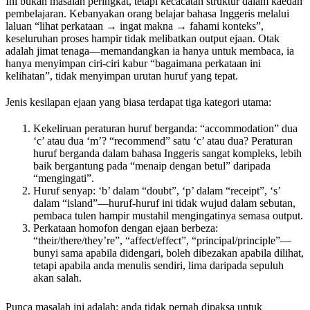
Ini bukan masalah peringkat, tetapi kecacatan struktur dalam kaedah
pembelajaran. Kebanyakan orang belajar bahasa Inggeris melalui
laluan “lihat perkataan → ingat makna → fahami konteks”,
keseluruhan proses hampir tidak melibatkan output ejaan. Otak
adalah jimat tenaga—memandangkan ia hanya untuk membaca, ia
hanya menyimpan ciri-ciri kabur “bagaimana perkataan ini
kelihatan”, tidak menyimpan urutan huruf yang tepat.
Jenis kesilapan ejaan yang biasa terdapat tiga kategori utama:
Kekeliruan peraturan huruf berganda: “accommodation” dua
‘c’ atau dua ‘m’? “recommend” satu ‘c’ atau dua? Peraturan
huruf berganda dalam bahasa Inggeris sangat kompleks, lebih
baik bergantung pada “menaip dengan betul” daripada
“mengingati”.
Huruf senyap: ‘b’ dalam “doubt”, ‘p’ dalam “receipt”, ‘s’
dalam “island”—huruf-huruf ini tidak wujud dalam sebutan,
pembaca tulen hampir mustahil mengingatinya semasa output.
Perkataan homofon dengan ejaan berbeza:
“their/there/they’re”, “affect/effect”, “principal/principle”—
bunyi sama apabila didengari, boleh dibezakan apabila dilihat,
tetapi apabila anda menulis sendiri, lima daripada sepuluh
akan salah.
Punca masalah ini adalah: anda tidak pernah dipaksa untuk