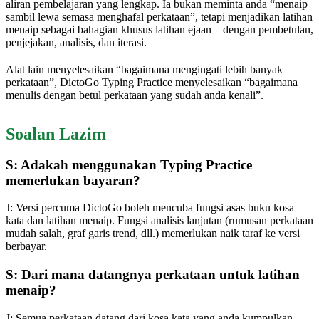
aliran pembelajaran yang lengkap. Ia bukan meminta anda “menaip
sambil lewa semasa menghafal perkataan”, tetapi menjadikan latihan
menaip sebagai bahagian khusus latihan ejaan—dengan pembetulan,
penjejakan, analisis, dan iterasi.
Alat lain menyelesaikan “bagaimana mengingati lebih banyak
perkataan”, DictoGo Typing Practice menyelesaikan “bagaimana
menulis dengan betul perkataan yang sudah anda kenali”.
Soalan Lazim
S: Adakah menggunakan Typing Practice
memerlukan bayaran?
J: Versi percuma DictoGo boleh mencuba fungsi asas buku kosa
kata dan latihan menaip. Fungsi analisis lanjutan (rumusan perkataan
mudah salah, graf garis trend, dll.) memerlukan naik taraf ke versi
berbayar.
S: Dari mana datangnya perkataan untuk latihan
menaip?
J: Semua perkataan datang dari kosa kata yang anda kumpulkan