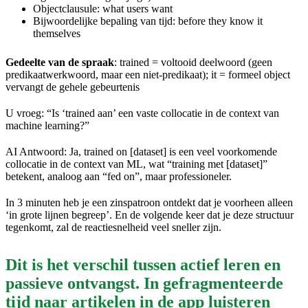
Objectclausule: what users want
Bijwoordelijke bepaling van tijd: before they know it
themselves
Gedeelte van de spraak
: trained = voltooid deelwoord (geen
predikaatwerkwoord, maar een niet-predikaat); it = formeel object
vervangt de gehele gebeurtenis
U vroeg: “Is ‘trained aan’ een vaste collocatie in de context van
machine learning?”
AI Antwoord: Ja, trained on [dataset] is een veel voorkomende
collocatie in de context van ML, wat “training met [dataset]”
betekent, analoog aan “fed on”, maar professioneler.
In 3 minuten heb je een zinspatroon ontdekt dat je voorheen alleen
‘in grote lijnen begreep’. En de volgende keer dat je deze structuur
tegenkomt, zal de reactiesnelheid veel sneller zijn.
Dit is het verschil tussen actief leren en
passieve ontvangst. In gefragmenteerde
tijd naar artikelen in de app luisteren