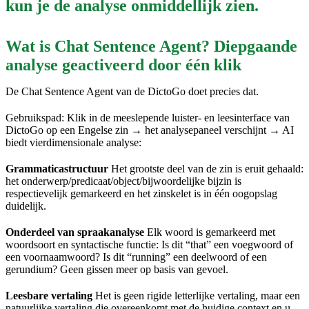
kun je de analyse onmiddellijk zien.
Wat is Chat Sentence Agent? Diepgaande
analyse geactiveerd door één klik
De Chat Sentence Agent van de DictoGo doet precies dat.
Gebruikspad: Klik in de meeslepende luister- en leesinterface van
DictoGo op een Engelse zin → het analysepaneel verschijnt → AI
biedt vierdimensionale analyse:
Grammaticastructuur
Het grootste deel van de zin is eruit gehaald:
het onderwerp/predicaat/object/bijwoordelijke bijzin is
respectievelijk gemarkeerd en het zinskelet is in één oogopslag
duidelijk.
Onderdeel van spraakanalyse
Elk woord is gemarkeerd met
woordsoort en syntactische functie: Is dit “that” een voegwoord of
een voornaamwoord? Is dit “running” een deelwoord of een
gerundium? Geen gissen meer op basis van gevoel.
Leesbare vertaling
Het is geen rigide letterlijke vertaling, maar een
natuurlijke vertaling die overeenkomt met de huidige context en u