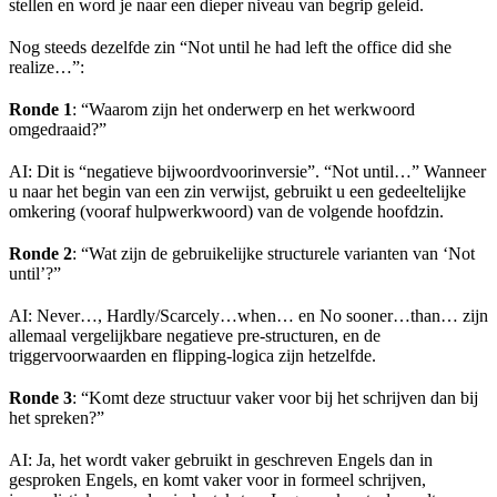
stellen en word je naar een dieper niveau van begrip geleid.
Nog steeds dezelfde zin “Not until he had left the office did she
realize…”:
Ronde 1
: “Waarom zijn het onderwerp en het werkwoord
omgedraaid?”
AI: Dit is “negatieve bijwoordvoorinversie”. “Not until…” Wanneer
u naar het begin van een zin verwijst, gebruikt u een gedeeltelijke
omkering (vooraf hulpwerkwoord) van de volgende hoofdzin.
Ronde 2
: “Wat zijn de gebruikelijke structurele varianten van ‘Not
until’?”
AI: Never…, Hardly/Scarcely…when… en No sooner…than… zijn
allemaal vergelijkbare negatieve pre-structuren, en de
triggervoorwaarden en flipping-logica zijn hetzelfde.
Ronde 3
: “Komt deze structuur vaker voor bij het schrijven dan bij
het spreken?”
AI: Ja, het wordt vaker gebruikt in geschreven Engels dan in
gesproken Engels, en komt vaker voor in formeel schrijven,