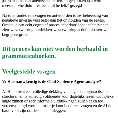
journalistiek en academische teksten. In gesproken taal wordt
meestal “She didn’t realize until he left.” gezegd
Na drie rondes van vragen en antwoorden is uw beheersing van
negatieve inversie veel beter dan het onthouden van de regels.
Omdat je een echt cognitief proces hebt doorlopen: echte zinnen
zien → verwarring ontdekken → verwarring actief oplossen →
begrip vergroten.
Dit proces kan niet worden herhaald in
grammaticaboeken.
Veelgestelde vragen
V: Hoe nauwkeurig is de Chat Sentence Agent-analyse?
A: Het omvat een volledige dekking van algemene syntactische
structuren en is volledig voldoende voor dagelijks lezen. Complexe
lange zinnen of zeer informele uitdrukkingen zullen af ​​en toe
vereenvoudigd worden, maar je kunt het direct vragen en de AI de
basis voor zijn oordeel laten uitleggen.