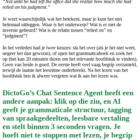
“Not until he had left the office did she realize how much she had
relied on his judgment.”
Je weet waarschijnlijk wat het betekent, maar je kunt het niet
helemaal uitleggen. Waar is het onderwerp? Wat is er met de
inversie gebeurd? Wat is de relatie tussen “relied on” en
“judgment”?
In het verleden had je twee keuzes: sla het over (als je het niet weet,
negeer het dan gewoon), of open het grammaticaboek en zoek het
op (het kan 20 minuten duren om het relevante hoofdstuk te vinden).
Geen van beide is goed. De eerste heeft veel vaag begrip verzameld,
terwijl de laatste het leesritme onderbreekt. Na het lezen van het
hoofdstuk ben ik alweer vergeten wat ik aan het lezen was.
DictoGo’s Chat Sentence Agent heeft een
andere aanpak: klik op die zin, en AI
geeft je grammaticale structuur, tagging
van spraakgedeelten, leesbare vertaling
en stelt binnen 3 seconden vragen. Je
hoeft niet te stoppen met lezen, je begrip