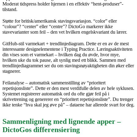
Moderat tidspress holder hjernen i en effektiv “hent-produser”-
tilstand.
Støtte for britisk/amerikansk stavingsvariasjon. “color” eller
“colour”? “center” eller “centre”? DictoGo markerer ikke
stavevarianter som feil – den vet hvilken engelskvariant du lærer.
GitHub-stil varmekart + trendlinjediagram. Dette er en av de mest
interessante designelementene i Typing Practice. Læringsaktiviteten
din vises som et varmekart – hvilken dag du øvde, hvor mye,
hvilken uke du tok pause, alt synlig med ett blikk. Sammen med
trendlinjediagrammet ser du om stavingsnøyaktigheten din øker eller
stagnerer.
Feilanalyse – automatisk sammenstilling av “prioritert
repetisjonsliste”. Dette er den mest verdifulle delen av hele syklusen.
Systemet registrerer automatisk ord du ofte gjør feil på i
skrivetrening og genererer en “prioritert repetisjonsliste”. Du trenger
ikke tenke “hva skal jeg øve på” – dataene har allerede svart for deg.
Sammenligning med lignende apper –
DictoGos differensiering