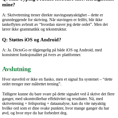
mine?
A: Skrivetrening trener direkte stavingsnøyaktighet – dette er
grunnleggende for skriving. Når stavingen er feilfri, blir ikke
tankeflyten avbrutt av “hvordan staver jeg dette ordet”. Men det
lærer ikke grammatikk og tekststruktur.
Q: Støttes iOS og Android?
A: Ja. DictoGo er tilgjengelig på både iOS og Android, med
konsistent funksjonalitet på tvers av plattformer.
Avslutning
Hver stavefeil er ikke en fiasko, men et signal fra systemet – “dette
ordet trenger mer målrettet trening”.
Tidligere kunne du bare svare på dette signalet ved å skrive det flere
ganger, med ukontrollerbar effektivitet og resultater. Nå, med
skrivetrening + feilsporing + dataanalyse, kan du vite nøyaktig
hvilke ord som er dine svake punkter, hvor mange ganger du har
øvd, og hvor mye du har forbedret deg.