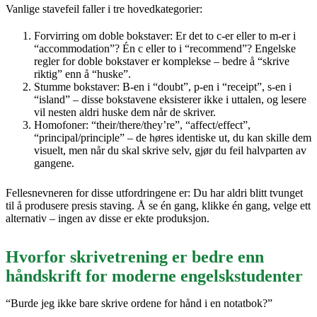
Vanlige stavefeil faller i tre hovedkategorier:
Forvirring om doble bokstaver: Er det to c-er eller to m-er i
“accommodation”? Én c eller to i “recommend”? Engelske
regler for doble bokstaver er komplekse – bedre å “skrive
riktig” enn å “huske”.
Stumme bokstaver: B-en i “doubt”, p-en i “receipt”, s-en i
“island” – disse bokstavene eksisterer ikke i uttalen, og lesere
vil nesten aldri huske dem når de skriver.
Homofoner: “their/there/they’re”, “affect/effect”,
“principal/principle” – de høres identiske ut, du kan skille dem
visuelt, men når du skal skrive selv, gjør du feil halvparten av
gangene.
Fellesnevneren for disse utfordringene er: Du har aldri blitt tvunget
til å produsere presis staving. Å se én gang, klikke én gang, velge ett
alternativ – ingen av disse er ekte produksjon.
Hvorfor skrivetrening er bedre enn
håndskrift for moderne engelskstudenter
“Burde jeg ikke bare skrive ordene for hånd i en notatbok?”