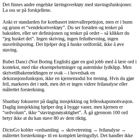
Det finnes andre engelske læringsverktøy med stavingsfunksjoner.
La oss se på forskjellene.
Anki er standarden for kortbasert intervallrepetisjon, men er i bunn
og grunn et “vendekortverktøy”. Du ser forsiden og tenker på
baksiden, eller ser definisjonen og tenker på ordet – så klikker du
“jeg husket det”. Ingen skriving, ingen feiluthevning, ingen
stavefeilsporing. Det hjelper deg å huske ordforråd, ikke å øve
staving.
Bubei Danci (Not Boring English) gjør en god jobb med å lære ord i
kontekst, med rike eksempelsetninger og autentiske lydklipp. Men
skrivetilbakemeldingen er svak – i hovedsak en
dekorasjonsfunksjon, ikke en kjernemodul for trening. Hvis du gjør
feil, markeres det i rødt, men det er ingen videre feilanalyse eller
målrettet forsterkning.
Shanbay fokuserer på daglig innsjekking og fellesskapsmotivasjon.
Daglig innsjekking hjelper deg å bygge vaner, men kjernen er
“ordvolum”, ikke “stavingsnøyaktighet”. Å gå gjennom 100 ord
betyr ikke at du kan stave 80 av dem riktig.
DictoGo kobler «ordsamling → skrivetrening → feilanalyse →
målrettet forsterkning» til en komplett læringsflyt. Det handler ikke