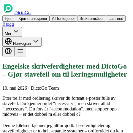
DictoGo
Hjem
Kjernefunksjoner
AI-funksjoner
Bruksområder
Last ned
Blogg
Mer
Norwegian
Engelske skriveferdigheter med DictoGo
– Gjør stavefeil om til læringsmuligheter
10. mai 2026
· DictoGo Team
Etter tre år med ordlæring skriver du fortsatt e-poster fulle av
stavefeil. Du kjenner ordet “necessary”, men skriver alltid
“neccessary”. Du forstår “accommodation”, men stopper opp
midtveis – er det dobbel m eller dobbel c?
Denne følelsen kjenner jeg altfor godt. Leseferdigheter og
staveferdigheter er to helt separate systemer – ordforrådet du kan