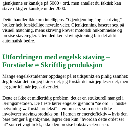
gjenkjenne er kanskje på 5000+ ord, men antallet du faktisk kan
stave riktig er kanskje under 2000.
Dette handler ikke om intelligens. “Gjenkjenning” og “skriving”
bruker helt forskjellige nevrale veier. Gjenkjenning baserer seg på
visuell matching, mens skriving krever motorisk hukommelse og
presise staveregler. Uten dedikert stavingstrening blir det aldri
automatisk bedre.
Utfordringen med engelsk staving –
Forståelse ≠ Skriftlig produksjon
Mange engelskstudenter oppdager på et tidspunkt en pinlig sannhet:
Jeg forstår det når jeg hører det, jeg forstår det når jeg leser det, men
jeg gjør feil når jeg skriver det.
Dette er ikke et midlertidig problem, det er en strukturell mangel i
læringsmetoden. De fleste lærer engelsk gjennom “se ord → huske
betydning → forstå kontekst” – en prosess som nesten ikke
involverer stavingsproduksjon. Hjernen er energieffektiv – hvis den
bare trenger å gjenkjenne, lagrer den kun “hvordan dette ordet ser
ut” som et vagt trekk, ikke den presise bokstavsekvensen.