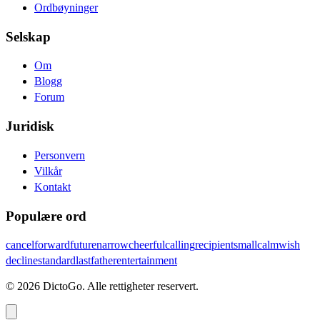
Ordbøyninger
Selskap
Om
Blogg
Forum
Juridisk
Personvern
Vilkår
Kontakt
Populære ord
cancel
forward
future
narrow
cheerful
calling
recipient
small
calm
wish
decline
standard
last
father
entertainment
© 2026 DictoGo. Alle rettigheter reservert.