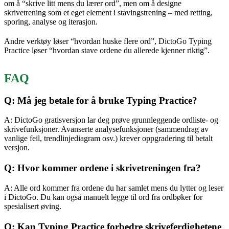
om å “skrive litt mens du lærer ord”, men om å designe
skrivetrening som et eget element i stavingstrening – med retting,
sporing, analyse og iterasjon.
Andre verktøy løser “hvordan huske flere ord”, DictoGo Typing
Practice løser “hvordan stave ordene du allerede kjenner riktig”.
FAQ
Q: Må jeg betale for å bruke Typing Practice?
A: DictoGo gratisversjon lar deg prøve grunnleggende ordliste- og
skrivefunksjoner. Avanserte analysefunksjoner (sammendrag av
vanlige feil, trendlinjediagram osv.) krever oppgradering til betalt
versjon.
Q: Hvor kommer ordene i skrivetreningen fra?
A: Alle ord kommer fra ordene du har samlet mens du lytter og leser
i DictoGo. Du kan også manuelt legge til ord fra ordbøker for
spesialisert øving.
Q: Kan Typing Practice forbedre skriveferdighetene