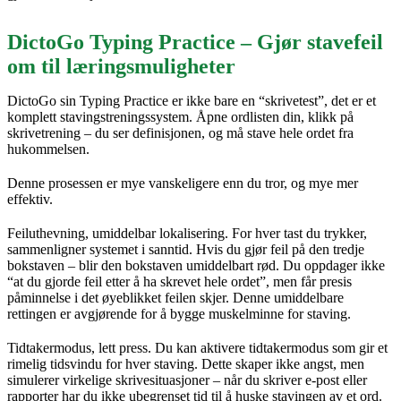
DictoGo Typing Practice – Gjør stavefeil
om til læringsmuligheter
DictoGo sin Typing Practice er ikke bare en “skrivetest”, det er et
komplett stavingstreningssystem. Åpne ordlisten din, klikk på
skrivetrening – du ser definisjonen, og må stave hele ordet fra
hukommelsen.
Denne prosessen er mye vanskeligere enn du tror, og mye mer
effektiv.
Feiluthevning, umiddelbar lokalisering. For hver tast du trykker,
sammenligner systemet i sanntid. Hvis du gjør feil på den tredje
bokstaven – blir den bokstaven umiddelbart rød. Du oppdager ikke
“at du gjorde feil etter å ha skrevet hele ordet”, men får presis
påminnelse i det øyeblikket feilen skjer. Denne umiddelbare
rettingen er avgjørende for å bygge muskelminne for staving.
Tidtakermodus, lett press. Du kan aktivere tidtakermodus som gir et
rimelig tidsvindu for hver staving. Dette skaper ikke angst, men
simulerer virkelige skrivesituasjoner – når du skriver e-post eller
rapporter har du ikke ubegrenset tid til å huske stavingen av et ord.