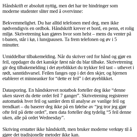
Håndskrift er absolutt nyttig, men det har tre hindringer som
moderne studenter sliter med å overvinne:
Bekvemmelighet. Du har alltid telefonen med deg, men ikke
nødvendigvis en ordbok. Håndskrift krever et bord, en penn, et rolig
miljø. Skrivetrening kan gjøres hvor som helst – mens du venter på
t-banen, står i kø, i lunsjpausen. Ta frem telefonen og øv i 5
minutter.
Umiddelbar tilbakemelding. Når du skriver ord for hånd og gjør en
feil, oppdager du det kanskje først når du blar tilbake. Skrivetrening
gir deg tilbakemelding i det øyeblikket du trykker feil tast – uthevet i
rødt, sanntidsvarsel. Feilen fanges opp i det den skjer, og hjernen
etablerer et minneanker for “dette er feil” i det øyeblikket.
Datasporing. En håndskrevet notatbok forteller deg ikke “denne
uken stavet du dette ordet feil 7 ganger”. Skrivetrening registrerer
automatisk hver feil og samler dem til analyse av vanlige feil og
trendkart – du baserer deg ikke på en følelse av “jeg tror jeg gjør
ofte feil på dette ordet”, men data forteller deg tydelig “5 feil denne
uken, alle på ordet Wednesday”.
Skriving erstatter ikke håndskrift, men bruker moderne verktøy til å
gjøre det tradisjonelle metoder ikke kan.